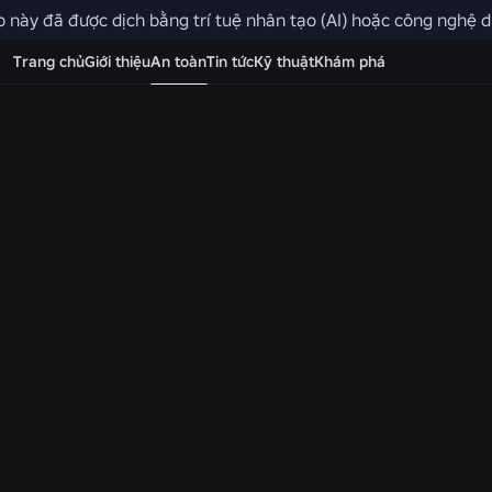
 này đã được dịch bằng trí tuệ nhân tạo (AI) hoặc công nghệ dị
Xin lưu ý rằng tài khoản, cài đặt và các tùy chọn điều
Trang chủ
Giới thiệu
An toàn
Tin tức
Kỹ thuật
Khám phá
nhau tùy theo khu vực. Chức năng Trò chuyện/Trò chuy
vô hiệu hóa tại khu vực của bạn. Chức năng Trò chuyệ
kỳ khu vực nào.
SỰ MINH BẠCH
Sự minh bạc
Roblo
Hãy đọc kỹ các báo cáo và chính sách mà chúng tôi s
bạch và giúp giữ an toàn cho cộng đồng
Xem báo cáo