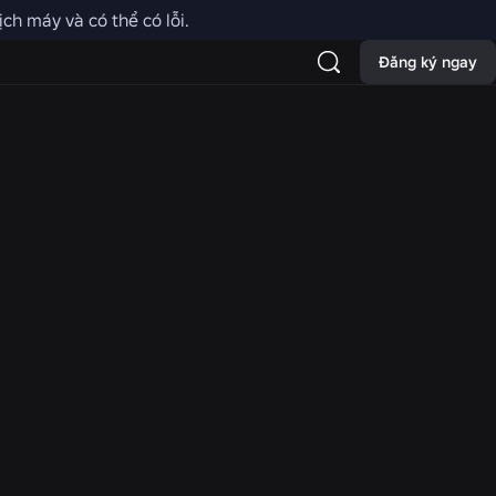
ch máy và có thể có lỗi.
 khiển của Roblox có thể khác
Đăng ký ngay
ện bằng giọng nói có thể bị
n video không khả dụng ở bất
h tại
x
ử dụng để đảm bảo tính minh
 của chúng tôi.