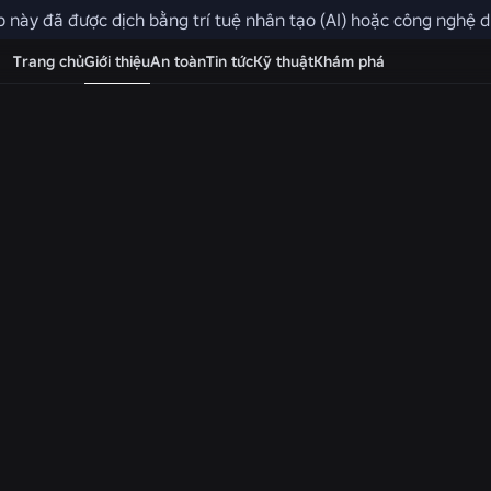
 này đã được dịch bằng trí tuệ nhân tạo (AI) hoặc công nghệ dị
ĐƯỢC TỔ CHỨC BỞI DAVID BASZUCKI
Podcast
Trang chủ
Giới thiệu
An toàn
Tin tức
Kỹ thuật
Khám phá
Tech Talks
Hãy cùng tham gia với chúng tôi khi CEO
Dave Baszucki trò chuyện với những
người đang xây dựng và định hình tương
lai của tương tác con người, khi chúng ta
cùng khám phá sâu sắc những thách
thức kỹ thuật, những ý tưởng đột phá và
những đổi mới.
EPISODE 34