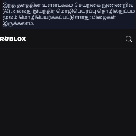
இந்த தளத்தின் உள்ளடக்கம் செயற்கை நுண்ணறிவு
(AI) அல்லது இயந்திர மொழிபெயர்ப்பு தொழில்நுட்பம்
ராப்ளாக்ஸ் கணக்குகள், அமைப்புகள் மற்றும்
மூலம் மொழிபெயர்க்கப்பட்டுள்ளது; பிழைகள்
கட்டுப்பாடுகள் பிராந்தியத்திற்கு ஏற்ப மாறுபடும்
இருக்கலாம்.
என்பதைத் தயவுசெய்து கவனத்தில் கொள்ளவும்.
உங்கள் பிராந்தியத்தில் அரட்டை/குரல் அரட்டை
முடக்கப்படலாம். வீடியோ அரட்டை எந்தப்
பிராந்தியத்திலும் கிடைக்காது.
வெளிப்படைத்தன்மை
ராப்ளக்ஸில்
வெளிப்படைத்தன்ம
வெளிப்படைத்தன்மையை வழங்கவும், எங்கள்
சமூகத்தைப் பாதுகாப்பாக வைத்திருக்கவும் நாங்கள்
பயன்படுத்தும் அறிக்கைகள் மற்றும்
கொள்கைகளைப் படியுங்கள்.
அறிக்கைகளைப் பார்க்கவும்