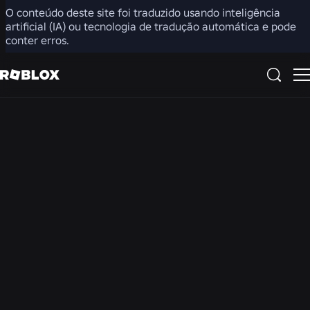
O conteúdo deste site foi traduzido usando inteligência
artificial (IA) ou tecnologia de tradução automática e pode
Esteja ciente de que as contas, configurações e controles
conter erros.
do Roblox variam de acordo com a região. O bate-papo e
o bate-papo por voz podem estar desativados na sua
região. O bate-papo por vídeo não está disponível em
nenhuma região.
Perguntas frequentes
sobre segurança
Fornecemos respostas para algumas das perguntas mais
frequentes sobre como o Roblox funciona e como você pode
ajudar a apoiar a experiência do seu filho na plataforma.
Geral
Quais são as práticas recomendadas do Roblox para os
pais?