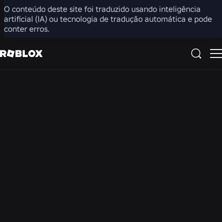
O conteúdo deste site foi traduzido usando inteligência
AI + ML
artificial (IA) ou tecnologia de tradução automática e pode
Criação com
conter erros.
tecnologia de IA para
todos
Explore as ferramentas de IA generativa de ponta que ajudam
os criadores a desenvolver projetos mais rapidamente e a dar
vida às suas ideias mais ousadas com assistência inteligente.
Ver funções relacionadas
Novidades em Engenharia na
ENGINE
Roblox
Core Engine Developer - Systems (C++)