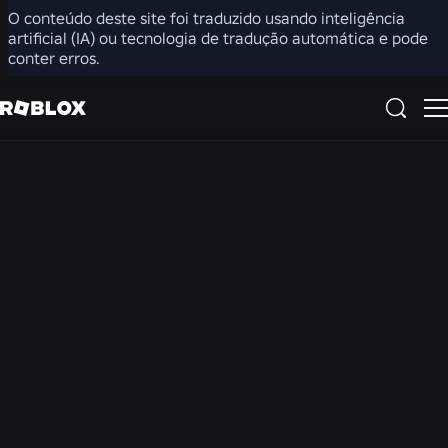
O conteúdo deste site foi traduzido usando inteligência
artificial (IA) ou tecnologia de tradução automática e pode
Esteja ciente de que as contas, configurações e controles
conter erros.
do Roblox variam de acordo com a região. O bate-
papo/bate-papo por voz pode estar desativado na sua
região. O bate-papo por vídeo não está disponível em
nenhuma região.
Recursos para
melhorar o bem-estar
e a conscientização
digital
Mesmo com nossas contas baseadas na idade, ferramentas
de segurança inovadoras e sistemas avançados, não podemos
impedir que todas as situações problemáticas ou prejudiciais
ocorram online. Cuidar da saúde mental de nossos usuários