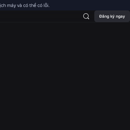
ch máy và có thể có lỗi.
 khiển của Roblox có thể khác
Đăng ký ngay
ện bằng giọng nói có thể bị
n video không khả dụng ở bất
uy trình
ổi an
g tôi