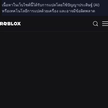
เนื้อหาในเว็บไซต์นี้ได้รับการแปลโดยใช้ปัญญาประดิษฐ์ (AI)
หรือเทคโนโลยีการแปลด้วยเครื่อง และอาจมีข้อผิดพลาด
โปรดทราบว่าบัญชี Roblox, การตั้งค่า, และการควบคุมอาจ
แตกต่างกันตามภูมิภาค. การแชท/การแชทเสียงอาจถูกปิดใช้
งานในภูมิภาคของคุณ. การแชทวิดีโอไม่มีให้บริการในทุก
ภูมิภาค.
เกี่ยวกับระบบตรวจสอบ
อายุที่ปลอดภัยของเรา
การ
ตรวจ
สอบอายุ
เป็นวิธีที่
รวดเร็ว
และ
ปลอดภัย
สำหรับผู้