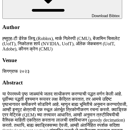
Download Bibtex
Author
ह्सुएह-टी डेरेक लियू (Roblox), मार्क गिलेस्पी (CMU), बेंजामिन चिसलेट
(UofT), निकोलस शार्प (NVIDIA, UofT), अ‍ॅलेक जेकबसन (UofT,
Adobe), कीनन क्रेन (CMU)
Venue
सिगग्राफ २०२३
Abstract
या पेपरमध्ये पृष्ठ जाळ्यांचे जलद साधीकरण करण्याची पद्धत वर्णन केली आहे.
पूर्वीच्या पद्धती दृश्यमान रूपावर लक्ष केंद्रित करतात, तर आमचे उद्दिष्ट
पृष्ठभागावर समीकरणे सोडविणे आहे. म्हणून बाह्य भूमितीचे अनुमान करण्याऐवजी,
आम्ही इनपुट क्षेत्राची एक स्थूल अंतर्भूत त्रिकोणीकरण रचना करतो. क्वाड्रिक
एरर मेट्रिक (QEM) च्या तत्त्वावर आधारित, आम्ही अनुमान त्रुटीविषयीची
वैश्विक माहिती एकत्रित करताना लालची दशविभाजन (greedy decimation)
करतो. तथापि, बाह्य क्वाड्रिक्सच्या ऐवजी, आम्ही अंतर्निहित स्पर्शक सदिशा