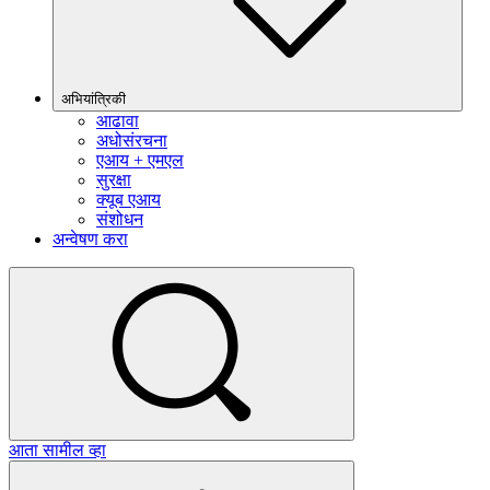
अभियांत्रिकी
आढावा
अधोसंरचना
एआय + एमएल
सुरक्षा
क्यूब एआय
संशोधन
अन्वेषण करा
आता सामील व्हा