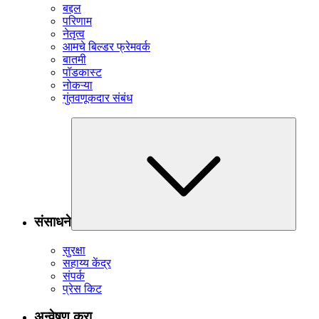
बद्दल
परिणाम
नेतृत्व
आमचे बिल्डर फ्रेमवर्क
बातमी
पॉडकास्ट
नोकऱ्या
गुंतवणूकदार संबंध
संसाधने
सुरक्षा
सहाय्य केंद्र
संपर्क
प्रेस किट
अन्वेषण करा