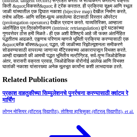
(intrinsic tangent vectors) संग्रहित करतो जे साधीकरण करताना वक्रता
किती &quot;विकसते&quot; हे ट्रॅक करतात. ही प्रक्रिया सूक्ष्म आणि स्थूल
जाळी यांच्यातील एक द्विघात नकाशा (bijective map) देखील निर्माण करते,
तसेच अदिश- आणि सदिश-मूल्य असलेल्या डेटासाठी विस्तार ऑपरेटर
(prolongation operators) देखील प्रदान करते. याव्यतिरिक्त, आम्हाला
अंतर्निहित पुनःत्रिकोणीकरण (intrinsic retriangulation) द्वारे घटकांच्या
गुणवत्तेवर ठोस हमी मिळते - ही एक अशी वैशिष्ट्ये आहे जी फक्त अंतर्निहित
पद्धतीतच आढळते. एकूणच परिणाम म्हणजे भूमिती प्रक्रिया करण्यासाठी एक
&quot;ब्लॅक बॉक्स&quot; पद्धत, जी जाळीच्या रिझोल्यूशनला समीकरणे
सोडवण्यासाठी वापरल्या जाणाऱ्या मॅट्रिक्सच्या आकारापासून विभक्त करते.
आम्ही दाखवतो की आमची पद्धत भूमितीय मल्टीग्रिड, सर्व-युग्म जिओडेसिक
अंतर, सरासरी वक्रता प्रवाह, जिओडेसिक वोरोनोई आलेख आणि विभक्त
घातांकी नकाशा यांसारख्या अनेक मूलभूत कार्यांना कशी लाभदायक ठरते.
Related Publications
प्रकाश वाहतुकीच्या सिम्युलेशनचे पुनर्रचना करण्यासाठी क्वांटम रे
मार्चिंग
लोगन मोसियर (वॉटरलू विद्यापीठ), तोशिया हाचिसुका (वॉटरलू विद्यापीठ), et al.