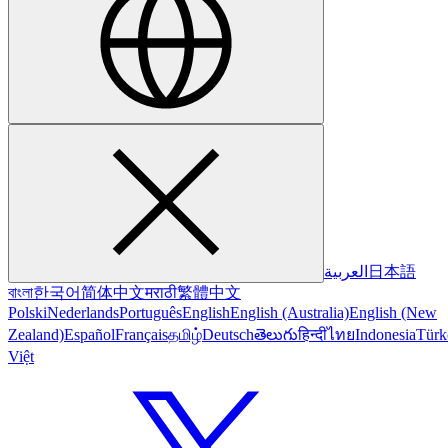
العربية
日本語
বাংলা
한국어
简体中文
मराठी
繁體中文
Polski
Nederlands
Português
English
English (Australia)
English (New
Zealand)
Español
Français
தமிழ்
Deutsch
తెలుగు
हिन्दी
ไทย
Indonesia
Türk
Việt