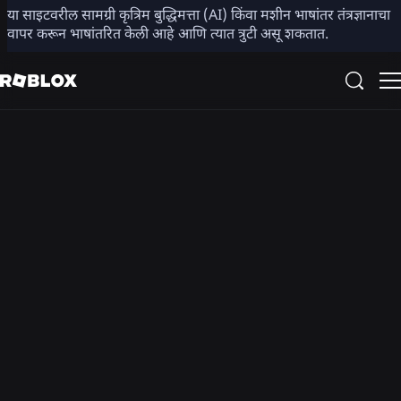
या साइटवरील सामग्री कृत्रिम बुद्धिमत्ता (AI) किंवा मशीन भाषांतर तंत्रज्ञानाचा
डेविड बाझुकी यांच्या होस्टिंगमध्ये
वापर करून भाषांतरित केली आहे आणि त्यात त्रुटी असू शकतात.
टेक टॉक्स पॉडकास्ट
CEO डेव्ह बाझुकी मानव संवादाच्या भविष्याची निर्मिती व आकार देणाऱ्या
लोकांशी संवाद साधताना, आम्ही तांत्रिक आव्हाने, क्रांतिकारी कल्पना आणि
नवकल्पना सखोलपणे अन्वेषण करतो.