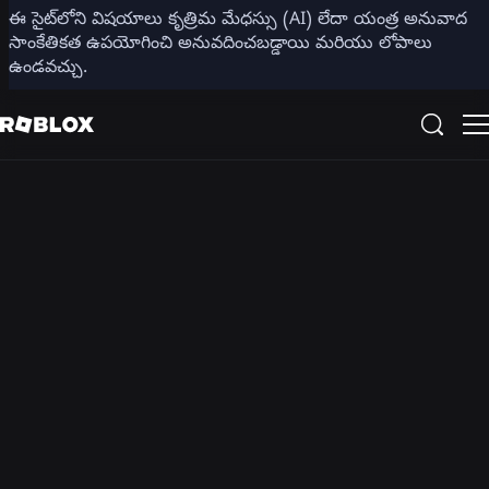
ఈ సైట్‌లోని విషయాలు కృత్రిమ మేధస్సు (AI) లేదా యంత్ర అనువాద
డేవిడ్ బాజుక్కి సమర్పిస్తున్నారు
సాంకేతికత ఉపయోగించి అనువదించబడ్డాయి మరియు లోపాలు
టెక్ టాక్స్ పాడ్‌కాస్ట్
ఉండవచ్చు.
CEO డేవ్ బాజుకి మానవ పరస్పర చర్య యొక్క భవిష్యత్తును నిర్మిస్తున్న
మరియు రూపొందిస్తున్న వ్యక్తులతో మాట్లాడుతూ, సాంకేతిక సవాళ్లు,
విప్లవాత్మక ఆలోచనలు మరియు ఆవిష్కరణలను లోతుగా అన్వేషించే ఈ
కార్యక్రమంలో మాతో చేరండి.