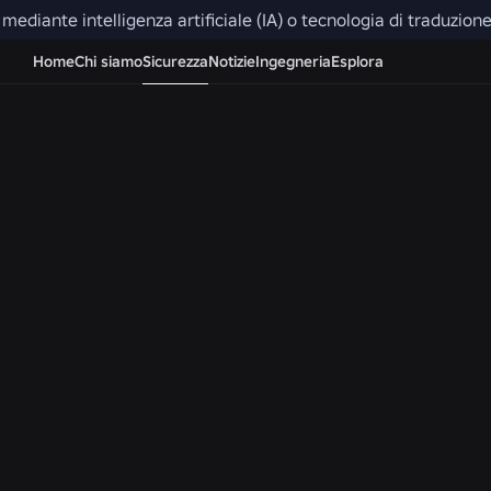
ti mediante intelligenza artificiale (IA) o tecnologia di traduzi
Si prega di tenere presente che gli account, le impostaz
Home
Chi siamo
Sicurezza
Notizie
Ingegneria
Esplora
variano a seconda della regione. La chat e la chat vo
disabilitate nella propria regione. La chat video non è
regione.
Norme della
community
Noi di Roblox
abbiamo come
missione quella
di mettere in
contatto un
miliardo di
persone
all’insegna