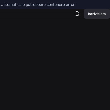
one automatica e potrebbero contenere errori.
ioni e i controlli di Roblox
Iscriviti ora
cale potrebbero essere
 disponibile in nessuna