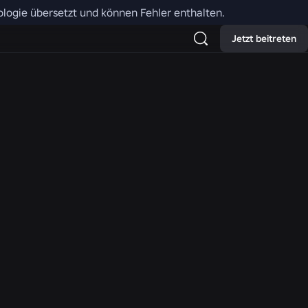
nologie übersetzt und können Fehler enthalten.
n und Steuerelemente je nach
Jetzt beitreten
n möglicherweise deaktiviert.