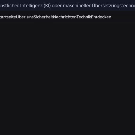
nstlicher Intelligenz (KI) oder maschineller Übersetzungstech
Bitte beachten Sie, dass Roblox-Konten, Einstellunge
tartseite
Über uns
Sicherheit
Nachrichten
Technik
Entdecken
Region variieren. Chat/Sprachchat sind in Ihrer Regio
Video-Chat ist in keiner Region verfügbar.
Community-
Richtlinien
Bei Roblox ist es
unsere Mission, eine
Milliarde Menschen
mit Optimismus und
Höflichkeit
miteinander zu
verbinden. Wir
arbeiten hart daran,
eine Community