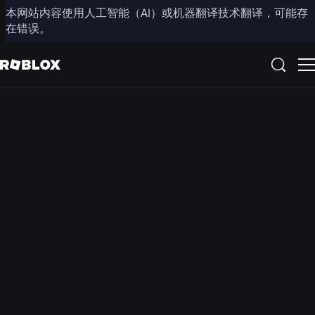
本网站内容使用人工智能（AI）或机器翻译技术翻译，可能存
在错误。
请注意，Roblox 账户、设置和控制功能因地区而异。您所
在地区可能已禁用聊天/语音聊天功能。视频聊天功能在所
有地区均不可用。
社区准则
在
Roblox，
我们的使
命是通过
乐观与文
明的态度
将十亿人
连接在一
起。我们
正努力打
造一个让
每个人都
感到安全