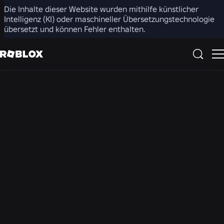
Die Inhalte dieser Website wurden mithilfe künstlicher
Intelligenz (KI) oder maschineller Übersetzungstechnologie
Bitte beachten Sie, dass Text- und/oder Sprachchat in
übersetzt und können Fehler enthalten.
Ihrem Land möglicherweise deaktiviert sind. Video-Chat
ist an keinem Standort verfügbar.
Kindersicherung
Mit den Kindersicherungsfunktionen können Sie die
Aktivitäten Ihres Kindes auf Roblox einsehen und verwalten.
Diese Funktionen stehen Eltern von Kindern mit
Roblox Kids-
und
Roblox Select
-Konten zur Verfügung.