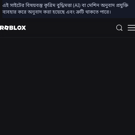
এই সাইটের বিষয়বস্তু কৃত্রিম বুদ্ধিমত্তা (AI) বা মেশিন অনুবাদ প্রযুক্তি
আমাদের বিল্ডার
ব্যবহার করে অনুবাদ করা হয়েছে এবং ত্রুটি থাকতে পারে।
ফ্রেমওয়ার্ক
দৃষ্টিভঙ্গি
আমাদের লক্ষ্য হল মানুষ একত্রিত হওয়ার উপায়কে পুনরায় কল্পনা
করা
মিশন
আমাদের লক্ষ্য প্রতিদিন এক বিলিয়ন মানুষকে আশাবাদ ও ভদ্রতার
সাথে সংযুক্ত করা
মানসমূহ