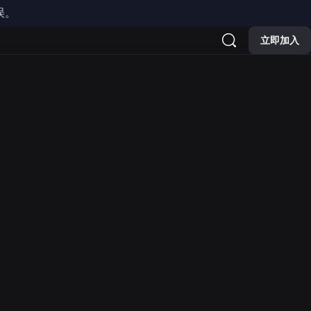
误。
您所在的地区可能已禁用聊天/
立即加入
准则的行
任何违反《
使用条款
》或
《社区
经验
台上发生但未出现在体验中
行为。示例：头像违规、不