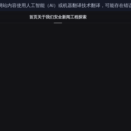
网站内容使用人工智能（AI）或机器翻译技术翻译，可能存在错
请注意，Roblox 账户、设置和控制功能因地区而异。
首页
关于我们
安全
新闻
工程
探索
语音聊天功能。视频聊天功能在所有地区均不可用。
举报违反社区
为
我们致力于营造一个安全、文明的社区环境。如果您发现
准则
》的不当行为，请通过提交举报告知我们。
违规类型
体验内
根据
在体验过程中发生的违规行为。示
指在平
例：不适当的游戏内容或来自其他
的违规