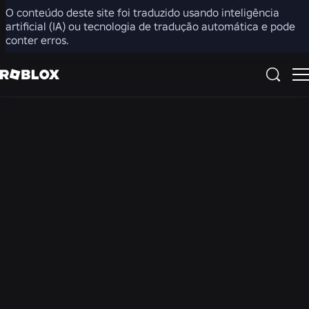
O conteúdo deste site foi traduzido usando inteligência
artificial (IA) ou tecnologia de tradução automática e pode
Esteja ciente de que as contas, configurações e controles
conter erros.
do Roblox variam de acordo com a região. O chat/chat de
voz pode estar desativado na sua região. O chat de vídeo
não está disponível em nenhuma região.
Ajude seus filhos a se
manterem seguros e
se divertirem no
Roblox
A maioria das interações no Roblox é divertida e inofensiva,
mas preparar proativamente seus filhos para casos extremos
negativos pode fazer a diferença para a segurança e a saúde
deles. Clique aqui para acessar
recursos do FBI
sobre como
ajudar a proteger seus filhos contra danos online.