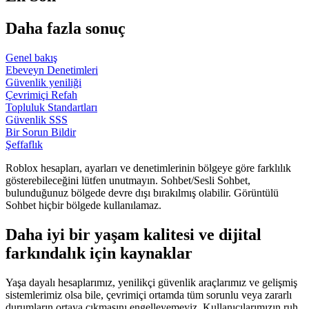
Daha fazla sonuç
Genel bakış
Ebeveyn Denetimleri
Güvenlik yeniliği
Çevrimiçi Refah
Topluluk Standartları
Güvenlik SSS
Bir Sorun Bildir
Şeffaflık
Roblox hesapları, ayarları ve denetimlerinin bölgeye göre farklılık
gösterebileceğini lütfen unutmayın. Sohbet/Sesli Sohbet,
bulunduğunuz bölgede devre dışı bırakılmış olabilir. Görüntülü
Sohbet hiçbir bölgede kullanılamaz.
Daha iyi bir yaşam kalitesi ve dijital
farkındalık için kaynaklar
Yaşa dayalı hesaplarımız, yenilikçi güvenlik araçlarımız ve gelişmiş
sistemlerimiz olsa bile, çevrimiçi ortamda tüm sorunlu veya zararlı
durumların ortaya çıkmasını engelleyemeyiz. Kullanıcılarımızın ruh