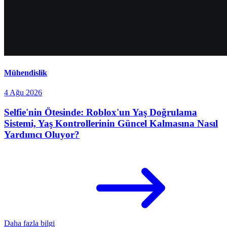
Mühendislik
4 Ağu 2026
Selfie'nin Ötesinde: Roblox'un Yaş Doğrulama
Sistemi, Yaş Kontrollerinin Güncel Kalmasına Nasıl
Yardımcı Oluyor?
Daha fazla bilgi