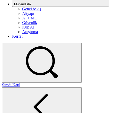
Mühendislik
Genel bakış
Altyapı
AI + ML
Güvenlik
Küp AI
Araştırma
Keşfet
Şimdi Katıl