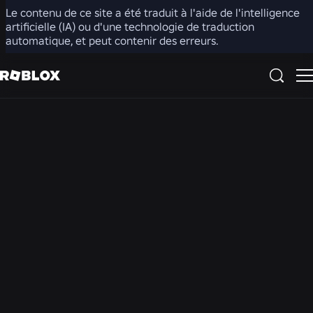
Le contenu de ce site a été traduit à l'aide de l'intelligence
artificielle (IA) ou d'une technologie de traduction
Veuillez noter que les comptes, paramètres et
automatique, et peut contenir des erreurs.
commandes Roblox varient selon les régions. Le chat et
le chat vocal peuvent être désactivés dans votre région.
Le chat vidéo n'est disponible dans aucune région.
Ressources pour
améliorer le bien-être
et la sensibilisation au
numérique
Même avec nos comptes basés sur l'âge, nos outils de sécurité
innovants et nos systèmes avancés, nous ne pouvons pas
empêcher toutes les situations problématiques ou
préjudiciables de se produire en ligne. Prendre soin de la santé
mentale de nos utilisateurs va au-delà des fonctionnalités de