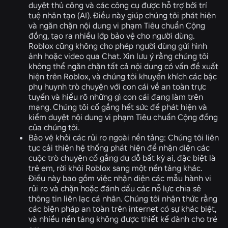
duyệt thủ công và các công cụ được hỗ trợ bởi trí
tuệ nhân tạo (AI). Điều này giúp chúng tôi phát hiện
và ngăn chặn nội dung vi phạm Tiêu chuẩn Cộng
đồng, tạo ra nhiều lớp bảo vệ cho người dùng.
Roblox cũng không cho phép người dùng gửi hình
ảnh hoặc video qua Chat. Xin lưu ý rằng chúng tôi
không thể ngăn chặn tất cả nội dung có vấn đề xuất
hiện trên Roblox, và chúng tôi khuyến khích các bậc
phụ huynh trò chuyện với con cái về an toàn trực
tuyến và hiểu rõ những gì con cái đang làm trên
mạng. Chúng tôi cố gắng hết sức để phát hiện và
kiểm duyệt nội dung vi phạm Tiêu chuẩn Cộng đồng
của chúng tôi.
Bảo vệ khỏi các rủi ro ngoài nền tảng:
Chúng tôi liên
tục cải thiện hệ thống phát hiện để nhận diện các
cuộc trò chuyện cố gắng dụ dỗ bất kỳ ai, đặc biệt là
trẻ em, rời khỏi Roblox sang một nền tảng khác.
Điều này bao gồm việc nhận diện các mẫu hành vi
rủi ro và chặn hoặc đánh dấu các nỗ lực chia sẻ
thông tin liên lạc cá nhân. Chúng tôi nhận thức rằng
các biện pháp an toàn trên internet có sự khác biệt,
và nhiều nền tảng không được thiết kế dành cho trẻ