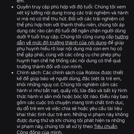
em.
Quyền truy cập phù hợp với độ tuổi:
Chúng tôi xem
xét kỹ lưỡng nội dung trong các trải nghiệm và hành
vi mà nó có thể thu hút. Đối với các trải nghiệm có
thể phù hợp hơn với thanh thiếu niên, chúng tôi áp
dụng các rào cản độ tuổi để ngăn chặn người dùng
dưới 9 tuổi truy cập. Chúng tôi cũng cung cấp
hướng
dẫn
về mức độ trưởng thành của nội dung
để giúp
phụ huynh hiểu rõ loại nội dung mà con em họ có
thể gặp phải, cùng với các công cụ cho phép phụ
huynh hạn chế hệ thống các nội dung có thể quá
trưởng thành đối với con mình.
Chính sách:
Các chính sách của Roblox được thiết
kế để giúp bảo vệ người dùng, đặc biệt là trẻ em,
khỏi những nguy cơ. Chúng tôi nghiêm cấm các
hành vi như bắt nạt, quấy rối, lừa đảo và bất kỳ hình
thức hành vi săn mồi hoặc bóc lột nào. Điều này bao
gồm các cuộc trò chuyện mang tính chất tình dục,
dụ dỗ trẻ em và việc chia sẻ hoặc yêu cầu tài liệu
khai thác tình dục trẻ em. Những vi phạm này không
được dung thứ và khi chúng tôi phát hiện ra những
vi phạm này, chúng tôi sẽ xử lý
theo
Tiêu chuẩn
Cộng đồng
của mình.