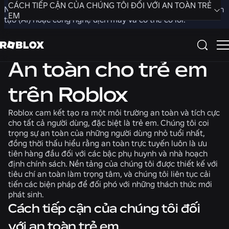
CÁCH TIẾP CẬN CỦA CHÚNG TÔI ĐỐI VỚI AN TOÀN TRẺ
Nội dung trên trang web này đã được dịch bằng trí tuệ nhân
EM
tạo (AI) hoặc công nghệ dịch máy và có thể có lỗi.
CÁCH TIẾP CẬN CỦA CHÚNG TÔI ĐỐI VỚI AN TOÀN TRẺ
Quay lại hướng dẫn dành cho gia đình
EM
An toàn cho trẻ em
KIỂM SOÁT CỦA PHỤ HUYNH TRÊN ROBLOX
CÁCH BÁO CÁO VI PHẠM
trên Roblox
TÀI NGUYÊN HỖ TRỢ
Roblox cam kết tạo ra một môi trường an toàn và tích cực
cho tất cả người dùng, đặc biệt là trẻ em. Chúng tôi coi
trọng sự an toàn của những người dùng nhỏ tuổi nhất,
đồng thời thấu hiểu rằng an toàn trực tuyến luôn là ưu
tiên hàng đầu đối với các bậc phụ huynh và nhà hoạch
định chính sách. Nền tảng của chúng tôi được thiết kế với
tiêu chí an toàn làm trọng tâm, và chúng tôi liên tục cải
tiến các biện pháp để đối phó với những thách thức mới
phát sinh.
Cách tiếp cận của chúng tôi đối
với an toàn trẻ em