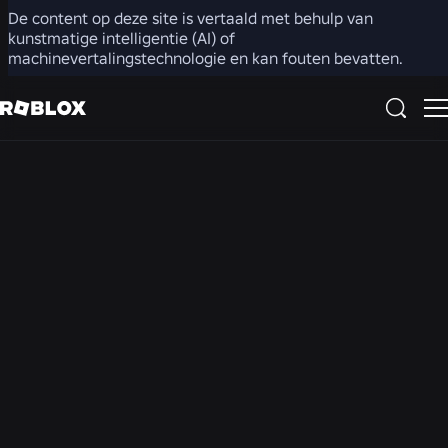
De content op deze site is vertaald met behulp van
kunstmatige intelligentie (AI) of
Houd er rekening mee dat tekst- en/of spraakchat in uw
machinevertalingstechnologie en kan fouten bevatten.
land mogelijk is uitgeschakeld. Videochat is nergens
beschikbaar.
Ouderlijk toezicht
Met ouderlijk toezicht kun je de ervaring van je kind op Roblox
bekijken en beheren. Deze instellingen zijn beschikbaar voor
ouders van kinderen met een
Roblox Kids-
of
Roblox Select
-
account.