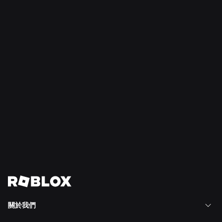
6 年級及以上 • STEM、電腦科學
Lua 學習
在我們的社群驅動平台上學習 Lua，這裡的學生與求知者能
透過直觀的遊戲內腳本編輯器、量身打造的課程，以及在實
作環境中安全的沙盒程式執行機制，進行互動式學習。深入
探索豐富的課程、測驗、任務、教學指南及課堂整合工具，
展開一場全面的教育之旅。（由
Torpedo Software
製作）
立即播放
關於我們