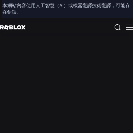
本網站內容使用人工智慧（AI）或機器翻譯技術翻譯，可能存
在錯誤。
請注意，Roblox 帳號、設定及控制功能會因地區而異。您
所在的地區可能已停用聊天／語音聊天功能。視訊聊天功
能在任何地區均不可用。
Roblox 的安全措施
Roblox
與其他
遊戲平
台在根
本上有
所不
同。我
們的用
戶年齡
範圍從
5 歲到
25 歲
以上不