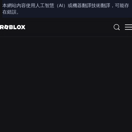
本網站內容使用人工智慧（AI）或機器翻譯技術翻譯，可能存
領導團隊
在錯誤。
攜手共創未來
Roblox 擁有超過 2,000 名員工，致力於透過沉浸式的 3D 數位
體驗，重新定義人們互動的方式。
領導團隊