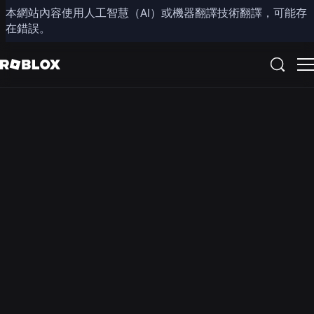
本網站內容使用人工智慧（AI）或機器翻譯技術翻譯，可能存
新聞資料包
在錯誤。
請在下方查看最新的 Roblox 媒體資源。媒體查詢請聯繫
press@roblox.com