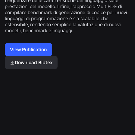
frequenza e delle caratteristiche del linguaggio sulle
prestazioni del modello. Infine, l'approccio MultiPL-E di
compilare benchmark di generazione di codice per nuovi
linguaggi di programmazione è sia scalabile che
estensibile, rendendo semplice la valutazione di nuovi
modelli, benchmark e linguaggi.
View Publication
Download Bibtex
Related Publications
CubePart:
Grimlock:
Telemetria
un
Guarding
degli
generatore
High-
errori