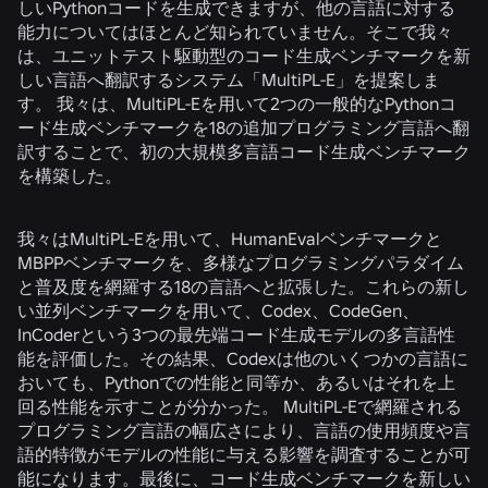
しいPythonコードを生成できますが、他の言語に対する
能力についてはほとんど知られていません。そこで我々
は、ユニットテスト駆動型のコード生成ベンチマークを新
しい言語へ翻訳するシステム「MultiPL-E」を提案しま
す。 我々は、MultiPL-Eを用いて2つの一般的なPythonコ
ード生成ベンチマークを18の追加プログラミング言語へ翻
訳することで、初の大規模多言語コード生成ベンチマーク
を構築した。
我々はMultiPL-Eを用いて、HumanEvalベンチマークと
MBPPベンチマークを、多様なプログラミングパラダイム
と普及度を網羅する18の言語へと拡張した。これらの新し
い並列ベンチマークを用いて、Codex、CodeGen、
InCoderという3つの最先端コード生成モデルの多言語性
能を評価した。その結果、Codexは他のいくつかの言語に
おいても、Pythonでの性能と同等か、あるいはそれを上
回る性能を示すことが分かった。 MultiPL-Eで網羅される
プログラミング言語の幅広さにより、言語の使用頻度や言
語的特徴がモデルの性能に与える影響を調査することが可
能になります。最後に、コード生成ベンチマークを新しい