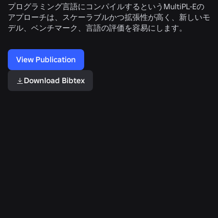
プログラミング言語にコンパイルするというMultiPL-Eの
アプローチは、スケーラブルかつ拡張性が高く、新しいモ
デル、ベンチマーク、言語の評価を容易にします。
View Publication
Download Bibtex
Related Publications
CubePart：
Grimlock:
大
オ
Guarding
規
ー
High-
模
プ
Agency
環
ン
Systems
境