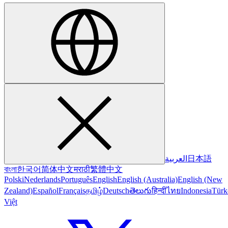
العربية
日本語
বাংলা
한국어
简体中文
मराठी
繁體中文
Polski
Nederlands
Português
English
English (Australia)
English (New
Zealand)
Español
Français
தமிழ்
Deutsch
తెలుగు
हिन्दी
ไทย
Indonesia
Türk
Việt