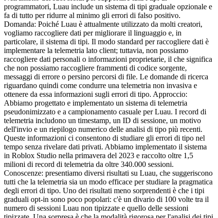
programmatori, Luau include un sistema di tipi graduale opzionale e
fa di tutto per ridurre al minimo gli errori di falso positivo.
Domanda: Poiché Luau è attualmente utilizzato da molti creatori,
vogliamo raccogliere dati per migliorare il linguaggio e, in
particolare, il sistema di tipi. Il modo standard per raccogliere dati è
implementare la telemetria lato client; tuttavia, non possiamo
raccogliere dati personali o informazioni proprietarie, il che significa
che non possiamo raccogliere frammenti di codice sorgente,
messaggi di errore o persino percorsi di file. Le domande di ricerca
riguardano quindi come condurre una telemetria non invasiva e
ottenere da essa informazioni sugli errori di tipo. Approccio:
Abbiamo progettato e implementato un sistema di telemetria
pseudonimizzato e a campionamento casuale per Luau. I record di
telemetria includono un timestamp, un ID di sessione, un motivo
dell'invio e un riepilogo numerico delle analisi di tipo più recenti.
Queste informazioni ci consentono di studiare gli errori di tipo nel
tempo senza rivelare dati privati. Abbiamo implementato il sistema
in Roblox Studio nella primavera del 2023 e raccolto oltre 1,5
milioni di record di telemetria da oltre 340.000 sessioni.
Conoscenze: presentiamo diversi risultati su Luau, che suggeriscono
tutti che la telemetria sia un modo efficace per studiare la pragmatica
degli errori di tipo. Uno dei risultati meno sorprendenti è che i tipi
graduali opt-in sono poco popolari: c'è un divario di 100 volte tra il
numero di sessioni Luau non tipizzate e quello delle sessioni
tipizzate. Una sorpresa è che la modalità rigorosa per l'analisi dei tipi