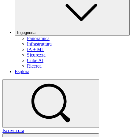
Ingegneria
Panoramica
Infrastruttura
IA + ML
Sicurezza
Cube AI
Ricerca
Esplora
Iscriviti ora