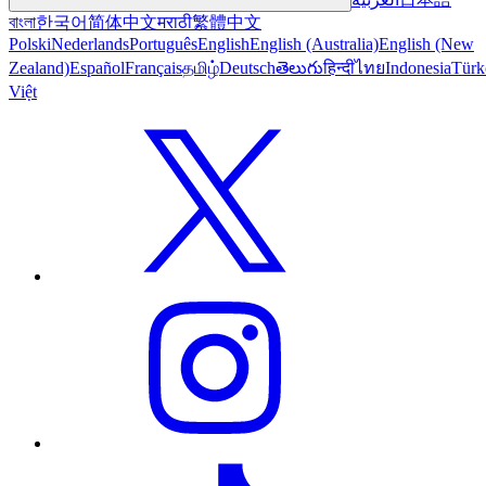
বাংলা
한국어
简体中文
मराठी
繁體中文
Polski
Nederlands
Português
English
English (Australia)
English (New
Zealand)
Español
Français
தமிழ்
Deutsch
తెలుగు
हिन्दी
ไทย
Indonesia
Türk
Việt