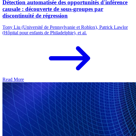
Détection automatisée des opportunités d'inférence
causale : découverte de sous-groupes par
discontinuité de régression
Tony Liu (Université de Pennsylvanie et Roblox), Patrick Lawlor
(Hôpital pour enfants de Philadelphie), et al.
Read More