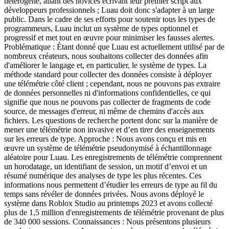
hétérogène, allant des novices écrivant leur premier script aux
développeurs professionnels ; Luau doit donc s'adapter à un large
public. Dans le cadre de ses efforts pour soutenir tous les types de
programmeurs, Luau inclut un système de types optionnel et
progressif et met tout en œuvre pour minimiser les fausses alertes.
Problématique : Étant donné que Luau est actuellement utilisé par de
nombreux créateurs, nous souhaitons collecter des données afin
d'améliorer le langage et, en particulier, le système de types. La
méthode standard pour collecter des données consiste à déployer
une télémétrie côté client ; cependant, nous ne pouvons pas extraire
de données personnelles ni d'informations confidentielles, ce qui
signifie que nous ne pouvons pas collecter de fragments de code
source, de messages d'erreur, ni même de chemins d'accès aux
fichiers. Les questions de recherche portent donc sur la manière de
mener une télémétrie non invasive et d’en tirer des enseignements
sur les erreurs de type. Approche : Nous avons conçu et mis en
œuvre un système de télémétrie pseudonymisé à échantillonnage
aléatoire pour Luau. Les enregistrements de télémétrie comprennent
un horodatage, un identifiant de session, un motif d’envoi et un
résumé numérique des analyses de type les plus récentes. Ces
informations nous permettent d’étudier les erreurs de type au fil du
temps sans révéler de données privées. Nous avons déployé le
système dans Roblox Studio au printemps 2023 et avons collecté
plus de 1,5 million d'enregistrements de télémétrie provenant de plus
de 340 000 sessions. Connaissances : Nous présentons plusieurs