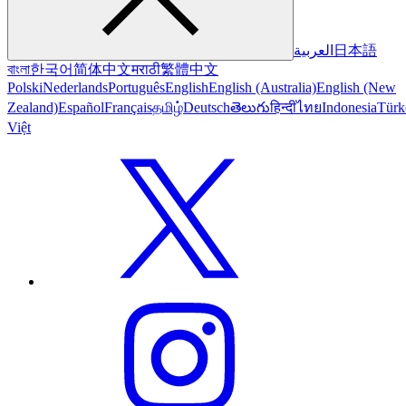
العربية
日本語
বাংলা
한국어
简体中文
मराठी
繁體中文
Polski
Nederlands
Português
English
English (Australia)
English (New
Zealand)
Español
Français
தமிழ்
Deutsch
తెలుగు
हिन्दी
ไทย
Indonesia
Türk
Việt