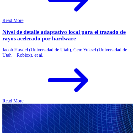
Read More
Nivel de detalle adaptativo local para el trazado de
rayos acelerado por hardware
Jacob Haydel (Universidad de Utah), Cem Yuksel (Universidad de
Utah + Roblox), et al.
Read More