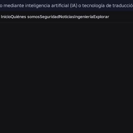
do mediante inteligencia artificial (IA) o tecnología de traducc
Ten en cuenta que las cuentas, la configuración y los 
Inicio
Quiénes somos
Seguridad
Noticias
Ingeniería
Explorar
según la región. Es posible que el chat y el chat de vo
región. El chat de vídeo no está disponible en ninguna
Nuestros soci
Roblox colabora con expertos internacionales en temas 
alfabetización mediática, la seguridad en línea, el desarro
para dar forma a nuestros productos y políticas. Cream
empoderan a la comunidad de usuarios, desarrolladores,
para que ganen confianza y dominen mejor los espacios 