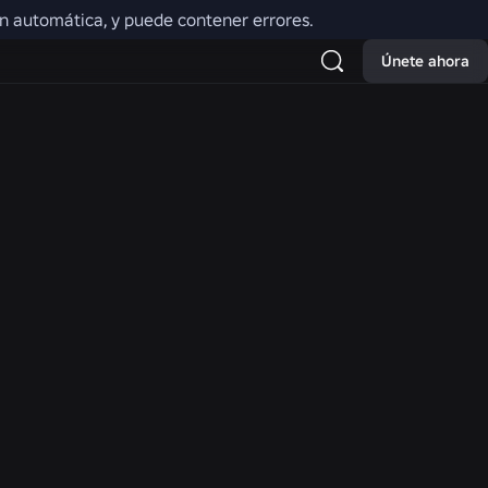
ión automática, y puede contener errores.
controles de Roblox varían
Únete ahora
z estén desactivados en tu
 región.
os
relacionados con la
llo infantil y la salud mental
os conjuntamente recursos que
 padres y cuidadores de Roblox
en línea.