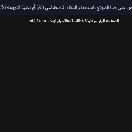
باستخدام الذكاء الاصطناعي (AI) أو تقنية الترجمة الآلية، وقد تحتوي على أخطاء.
يرجى العلم بأن حسابات Roblox وإعداداتها وع
الصفحة الرئيسية
نبذة عنا
السلامة
الأخبار
الهندسة
استكشاف
تكون الدردشة/الدردشة الصوتية معطلة في منطقتك. الدردشة الم
شركاؤنا
تتعاون Roblox مع خبراء عالميين في مجالات تتعلق بالثقافة 
الطفل والصحة العقلية لتوجيه منتجاتنا وسياساتنا. ونعمل معًا على
مستخدمي Roblox والمطورين وأولياء الأمور ومقدمي الرعا
استخدام الفضاءات الرقمية.