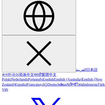
العربية
日本語
বাংলা
한국어
简体中文
मराठी
繁體中文
Polski
Nederlands
Português
English
English (Australia)
English (New
Zealand)
Español
Français
தமிழ்
Deutsch
తెలుగు
हिन्दी
ไทย
Indonesia
Türk
Việt