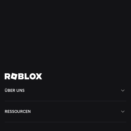
SICHERHEIT + HÖFLICHKEIT
21.07.2026
Roblox weitet den „Teen Council for Civility and
Well-Being“ auf Südamerika aus
Weiterlesen
Alle News anzeigen
ÜBER UNS
RESSOURCEN