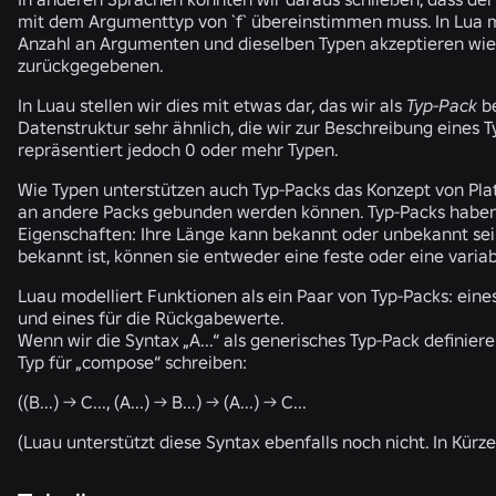
mit dem Argumenttyp von `
f
` übereinstimmen muss. In Lua 
Anzahl an Argumenten und dieselben Typen akzeptieren wie 
zurückgegebenen.
In Luau stellen wir dies mit etwas dar, das wir als
Typ-Pack
be
Datenstruktur sehr ähnlich, die wir zur Beschreibung eines 
repräsentiert jedoch 0 oder mehr Typen.
Wie Typen unterstützen auch Typ-Packs das Konzept von Plat
an andere Packs gebunden werden können. Typ-Packs haben
Eigenschaften: Ihre Länge kann bekannt oder unbekannt sei
bekannt ist, können sie entweder eine feste oder eine varia
Luau modelliert Funktionen als ein Paar von Typ-Packs: eine
und eines für die Rückgabewerte.
Wenn wir die Syntax „
A...
“ als generisches Typ-Pack definier
Typ für „
compose
“ schreiben:
((B...) -> C..., (A...) -> B...) -> (A...) -> C...
(Luau unterstützt diese Syntax ebenfalls noch nicht. In Kürze