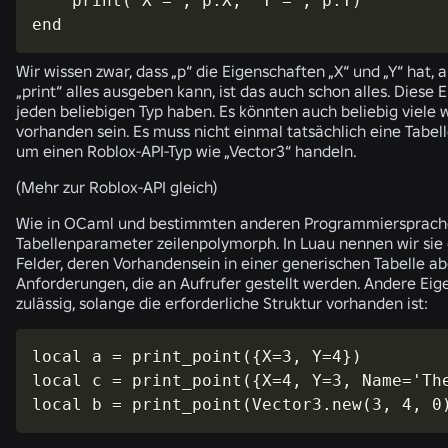
    print(‘X =’, p.X, ‘Y =’, p.Y)

end
Wir wissen zwar, dass „
p
“ die Eigenschaften „
X
“ und „
Y
“ hat, 
„
print
“ alles ausgeben kann, ist das auch schon alles. Diese
jeden beliebigen Typ haben. Es könnten auch beliebig viele
vorhanden sein. Es muss nicht einmal tatsächlich eine Tabell
um einen Roblox-API-Typ wie „
Vector3
“ handeln.
(Mehr zur Roblox-API gleich)
Wie in OCaml und bestimmten anderen Programmiersprache
Tabellenparameter zeilenpolymorph. In Luau nennen wir sie 
Felder, deren Vorhandensein in einer generischen Tabelle abg
Anforderungen, die an Aufrufer gestellt werden. Andere Eig
zulässig, solange die erforderliche Struktur vorhanden ist:
local a = print_point({X=3, Y=4})

local c = print_point({X=4, Y=3, Name='The
local b = print_point(Vector3.new(3, 4, 0