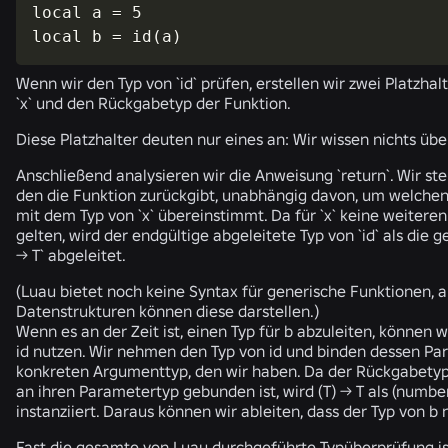
local a = 5

local b = id(a)
Wenn wir den Typ von `
id
` prüfen, erstellen wir zwei Platzha
`
x
` und den Rückgabetyp der Funktion.
Diese Platzhalter deuten nur eines an: Wir wissen nichts über
Anschließend analysieren wir die Anweisung `
return
`. Wir st
den die Funktion zurückgibt, unabhängig davon, um welchen 
mit dem Typ von `
x
` übereinstimmt. Da für `
x
` keine weitere
gelten, wird der endgültige abgeleitete Typ von `
id
` als die 
->
T
` abgeleitet.
(Luau bietet noch keine Syntax für generische Funktionen, a
Datenstrukturen können diese darstellen.)
Wenn es an der Zeit ist, einen Typ für b abzuleiten, können 
id nutzen. Wir nehmen den Typ von
id
und binden dessen Pa
konkreten Argumenttyp, den wir haben. Da der Rückgabetyp 
an ihren Parametertyp gebunden ist, wird
(T) -> T
als
(number
instanziiert. Daraus können wir ableiten, dass der Typ von b 
Fast die gesamte von Luau durchgeführte Typüberprüfung is