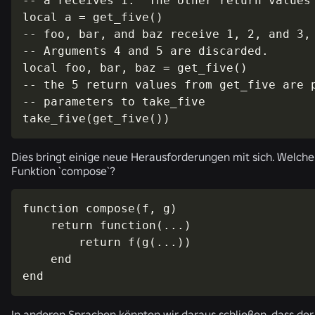
-- a receives 1.  The other return values 
local a = get_five()

-- foo, bar, and baz receive 1, 2, and 3, 
-- Arguments 4 and 5 are discarded.

local foo, bar, baz = get_five()

-- the 5 return values from get_five are p
-- parameters to take_five

take_five(get_five())
Dies bringt einige neue Herausforderungen mit sich. Welche
Funktion `
compose
`?
function compose(f, g)

    return function(...)

        return f(g(...))

    end

end
In anderen Sprachen könnten wir daraus schließen, dass der