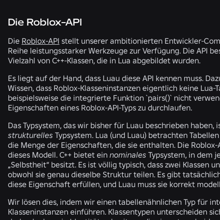
Die
Roblox
-API
Die
Roblox-API
stellt unserer ambitionierten Entwickler-Co
Reihe leistungsstarker Werkzeuge zur Verfügung. Die API be
Vielzahl von C++-Klassen, die in Lua abgebildet wurden.
Es liegt auf der Hand, dass Luau diese API kennen muss. Da
Wissen, dass Roblox-Klasseninstanzen eigentlich keine Lua-T
beispielsweise die integrierte Funktion `
pairs()
` nicht verwe
Eigenschaften eines Roblox-API-Typs zu durchlaufen.
Das Typsystem, das wir bisher für Luau beschrieben haben, is
strukturelles
Typsystem. Lua (und Luau) betrachten Tabellen 
die Menge der Eigenschaften, die sie enthalten. Die Roblox-A
dieses Modell. C++ bietet ein
nominales
Typsystem, in dem je
„Selbstheit“ besitzt. Es ist völlig typisch, dass zwei Klassen u
obwohl sie genau dieselbe Struktur teilen. Es gibt tatsächlic
diese Eigenschaft erfüllen, und Luau muss sie korrekt modell
Wir lösen dies, indem wir einen tabellenähnlichen Typ für in
Klasseninstanzen einführen. Klassentypen unterscheiden sic