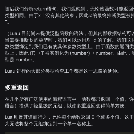
随后我们分析
return
语句。我们观察到，无论该函数可能返回
类型相同。由于
x
上没有其他约束，因此
id
的最终推断类型被
T
。
（Luau 目前尚未提供泛型函数的语法，但其内部数据结构可
当需要推断 b 的类型时，我们可以运用对 id 的了解。我们取
数类型绑定到我们已有的具体参数类型上。由于函数的返回类
型上，因此
(T) -> T
被实例化为
(number) -> number
。由此，我
型是 number。
Luau 进行的大部分类型检查工作都是这一思路的延伸。
多重返回
在几乎所有广泛使用的编程语言中，函数都只返回一个值。许
语言）提供了轻量级的元组，以使多重返回变得简单方便。
Lua 则反其道而行之，允许每个函数返回 0 个或多个值。
为无法将整个元组绑定到一个单一名称上。