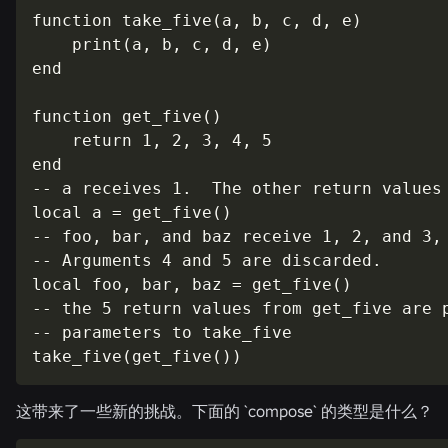
function take_five(a, b, c, d, e)

    print(a, b, c, d, e)

end

function get_five()

    return 1, 2, 3, 4, 5

end

-- a receives 1.  The other return values 
local a = get_five()

-- foo, bar, and baz receive 1, 2, and 3, 
-- Arguments 4 and 5 are discarded.

local foo, bar, baz = get_five()

-- the 5 return values from get_five are p
-- parameters to take_five

take_five(get_five())
这带来了一些新的挑战。下面的 `
compose
` 的类型是什么？