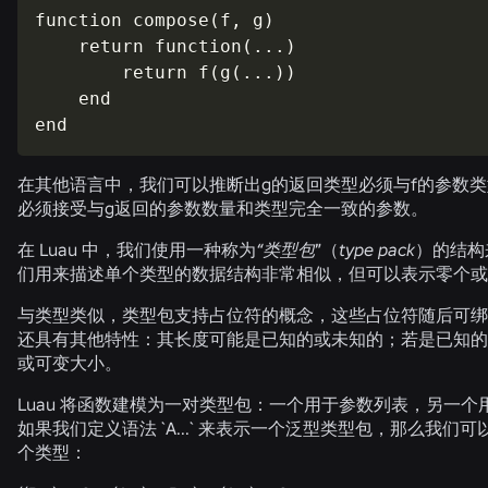
function compose(f, g)

    return function(...)

        return f(g(...))

    end

end
在其他语言中，我们可以推断出
g
的返回类型必须与
f
的参数类
必须接受与
g
返回的参数数量和类型完全一致的参数。
在 Luau 中，我们使用一种称为
“类型包
”（
type pack
）的结构
们用来描述单个类型的数据结构非常相似，但可以表示零个或
与类型类似，类型包支持占位符的概念，这些占位符随后可绑
还具有其他特性：其长度可能是已知的或未知的；若是已知的
或可变大小。
Luau 将函数建模为一对类型包：一个用于参数列表，另一个
如果我们定义语法 `
A...
` 来表示一个泛型类型包，那么我们可以
个类型：