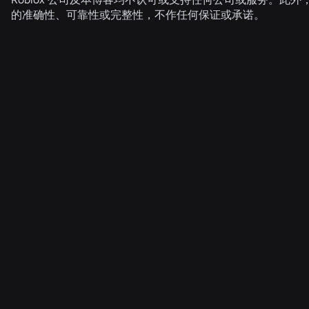
的准确性、可靠性或完整性，不作任何保证或承诺。
相关新闻
2026年8月4日
工程
超越自拍：Roblox的年龄验证系统如何确保年龄
核查始终有效
阅读更多
2026年7月31日
工程
Roblox Unveils New Security Research and
Tools at Black Hat and BSides Las Vegas
阅读更多