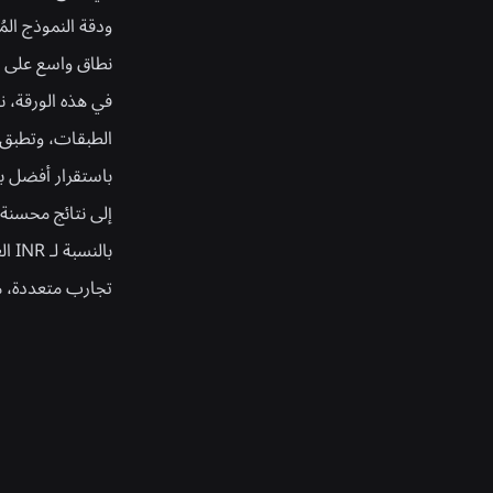
ودقة النموذج الم
نطاق واسع على ا
في هذه الورقة، ن
الطبقات، وتطبق 
باستقرار أفضل با
بال
تجارب متعددة، مم
Related Publications
CubePart:
Grimlock:
الكشف