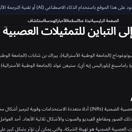
COMP
باستخدام الذكاء الاصطناعي (AI) أو تقنية الترجمة الآلية، وقد تحتوي على أخطاء.
الصفحة الرئيسية
نبذة عنا
السلامة
الأخبار
الهندسة
استكشاف
وتوغوداج (الجامعة الوطنية الأسترالية)، ييزاك بن شابات (الجامعة الوطنية
راماسينغ (بلوراليس إيه آي)، ستيفن غولد (الجامعة الوطنية الأسترالية)
تعد التمثيلات العصبية الضمنية (INRs) أداة متعددة الاستخدامات وقوية لترميز أش
 ذلك الصور ومقاطع الفيديو والصوت والأشكال ثلاثية الأبعاد. أحد العوام
ت العصبية الضمنية هو تهيئة الشبكة، والتي يمكن أن تؤثر بشكل كبير عل