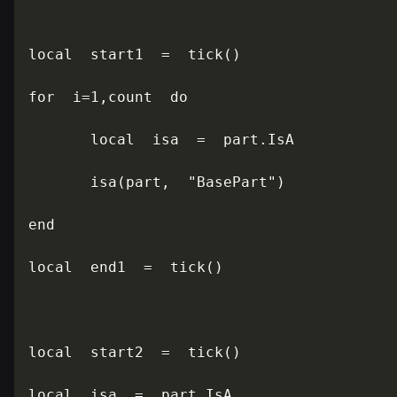
local  start1  =  tick()

for  i=1,count  do

       local  isa  =  part.IsA

       isa(part,  "BasePart")

end

local  end1  =  tick()

local  start2  =  tick()

local  isa  =  part.IsA
