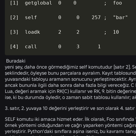
[1]  getglobal  0    0         ;  foo

[2]  self       0     0    257 ;  "bar"

[3]  loadk      2     2        ;  10

[4]  call       0     3      1
Buradaki
yeni şey, daha önce görmediğimiz self komutudur [satır 2]. Self
şeklindedir, öyleyse bunu parçalara ayıralım. Kayıt tablosun
yuvasındaki tabloyu aramanın sonucunu yerleştirecektir. Ayr
ancak bununla ilgili daha sonra daha fazla bilgi vereceğiz. C
Lua, değeri aramak için RK(C) kullanır ve RK, 9. bitin değerin
ise, ki bu durumda öyledir, o zaman sabit tablosu kullanılır;
3. satır, 2. yuvaya 10 değerini yerleştirir ve son olarak 4. satır
SELF komutu iki amaca hizmet eder. İlk olarak, Foo sınıfında "b
örnek yöntemi olduğundan ve çağrı yaparken yöntemi çağırdığ
yerleştirir. Python'daki sınıflara aşina iseniz, bu kavramı tanı