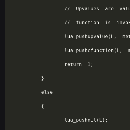
                   //  Upvalues  are  valu
                   //  function  is  invok
                   lua_pushupvalue(L,  met
                   lua_pushcfunction(L,  m
                   return  1;

           }

           else

           {

                   lua_pushnil(L);
