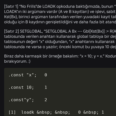
[Satır 1] “No Frills”de LOADK opkoduna baktığımızda, bunun “
LOADK'ın iki argümanı vardır (A ve B kayıtları) ve işlevi, sab
Kst(Bx), birinci argüman tarafından verilen yuvadaki kayıt t
olduğu için B kaydının genişletildiğini ve daha fazla bit atand
[Satır 2] SETGLOBAL, “SETGLOBAL A Bx --- Gbl[Kst(Bx)] := R(A
tablosunda verilen anahtarı kullanarak global tabloya bir d
tablosunun değeri “x” olduğundan, “x” anahtarını kullanarak g
tablosunda ne varsa o yazılır; önceki komut bu yuvaya 10 değ
Biraz daha karmaşık bir örneğe bakalım: “x = 10; y = x.” Kodu
bırakıyorum. :)
.const "x";   0

.const 10;    1

.const"y";    2

[1]  loadk &nbsp; &nbsp;   0 &nbsp; 1     