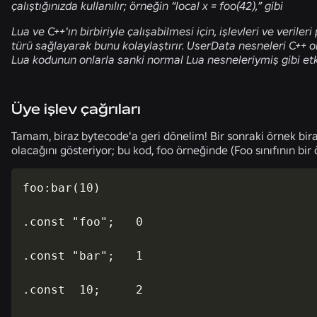
çalıştığınızda kullanılır; örneğin “local x = foo(42),” gibi
Lua ve C++'ın birbiriyle çalışabilmesi için, işlevleri ve veriler
türü sağlayarak bunu kolaylaştırır. UserData nesneleri C++ ort
Lua kodunun onlarla sanki normal Lua nesneleriymiş gibi etki
Üye işlev çağrıları
Tamam, biraz bytecode'a geri dönelim! Bir sonraki örnek bira
olacağını gösteriyor; bu kod, foo örneğinde (Foo sınıfının bir
foo:bar(10)

.const "foo";   0

.const "bar";   1

.const  10;     2
