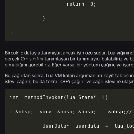
                   return  0;

           }

}
Birçok iç detay atlanmıştır, ancak işin özü şudur. Lua yığını
gerçek C++ sınıfını tanımlayan bir tanımlayıcı bulabiliriz ve b
olmadığını görebiliriz. Eğer varsa, bir yöntem çağırıcıya işare
Bu çağrıdan sonra, Lua VM kalan argümanları kayıt tablos
işlevi çağırır; bu da tekrar C++'ı çağırır ve çağrı işlevine ulaşır
int  methodInvoker(lua_State*  L)

{ &nbsp;  <br>  &nbsp; &nbsp;    &nbsp;// 
           UserData*  userdata  =  lua_tou