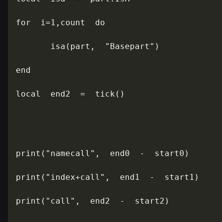
for  i=1,count  do

       isa(part,  "Basepart")

end

local  end2  =  tick()

print("namecall",  end0  -  start0)

print("index+call",  end1  -  start1)

print("call",  end2  -  start2)
