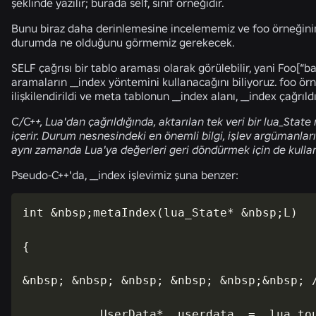
şeklinde yazılır; burada self, sınıf örneğidir.
Bunu biraz daha derinlemesine incelememiz ve foo örneğinin
durumda ne olduğunu görmemiz gerekecek.
SELF çağrısı bir tablo araması olarak görülebilir, yani Foo[“ba
aramaların __index yöntemini kullanacağını biliyoruz. foo ö
ilişkilendirildi ve meta tablonun __index alanı, __index çağrı
C/C++, Lua'dan çağrıldığında, aktarılan tek veri bir lua_State 
içerir. Durum nesnesindeki en önemli bilgi, işlev argümanlarını
aynı zamanda Lua'ya değerleri geri döndürmek için de kullanı
Pseudo-C++'da, __index işlevimiz şuna benzer:
int &nbsp;metaIndex(lua_State* &nbsp;L)

{

&nbsp; &nbsp; &nbsp; &nbsp; &nbsp;&nbsp; /
           UserData*  userdata  =  lua_tou