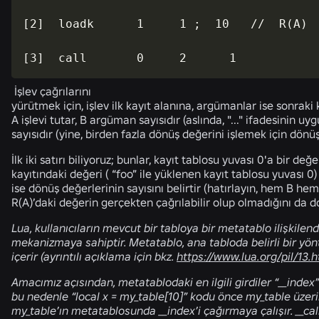
[2]  loadk      1     1 ;  10   //  R(A)  
[3]  call       0     2      1
İşlev çağrılarını
yürütmek için, işlev ilk kayıt alanına, argümanlar ise sonraki
A işlevi tutar, B argüman sayısıdır (aslında, "..." ifadesinin 
sayısıdır (yine, birden fazla dönüş değerini işlemek için dönüş 
İlk iki satırı biliyoruz; bunlar, kayıt tablosu yuvası 0'a bir de
kayıtındaki değeri ( “foo” ile yüklenen kayıt tablosu yuvası 0)
ise dönüş değerlerinin sayısını belirtir (hatırlayın, hem B h
R(A)’daki değerin gerçekten çağrılabilir olup olmadığını da d
Lua, kullanıcıların mevcut bir tabloya bir metatablo ilişkilend
mekanizmaya sahiptir. Metatablo, ana tabloda belirli bir y
içerir (ayrıntılı açıklama için bkz.
https://www.lua.org/pil/13.
Amacımız açısından, metatablodaki en ilgili girdiler “__index” v
bu nedenle “local x = my_table[10]” kodu önce my_table üzeri
my_table’ın metatablosunda __index’i çağırmaya çalışır. __call