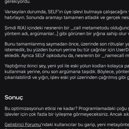
gerekiyordu.
Varsayılan durumda, SELF'in üye işlevi bulmaya çalışacağını 
hatırlayın. Sonunda aramayı tamamen atladık ve gerçek nesne
Şimdi R(A) içindeki nesnenin bir __call metametodu olduğundan
yöntem adı, argümanlar…] gibi görünen bir yığına sahip olur 
Bunu tamamlanmış saymadan önce, üzerinde son rötuşlar yap
istemedik, bu yüzden bunun yerine bu tür çağrılar için User
ekledik. Ayrıca SELF opkodunu da, nesnenin bir __namecall m
Yaptığımız ikinci şey, yeni yol ile eski yolun kodları kolayc
kullanmak yerine, onu son argümana taşıdık. Böylece, yöntem 
çıkarılabilirdi ve yığın, işlev eski yol üzerinden çağrılmış gibi
Sonuç
Bu optimizasyonun etkisi ne kadar? Programlamadaki çoğu şe
işlevler için çok fazla bir iyileşme görmeyeceksiniz. Ancak sık
Geliştirici Forumu
'ndaki kullanıcılar bu garip, yeni metayönt