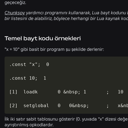
geçeceğiz.
Chunkspy
yardımcı programını kullanarak, Lua bayt kodunu L
bir listesini de alabiliriz, böylece herhangi bir Lua kaynak ko
Temel bayt kodu örnekleri
"x = 10" gibi basit bir program şu şekilde derlenir:
.const "x";  0

.const 10;  1

[1]  loadk       0 &nbsp; 1       ;   10

[2]  setglobal   0   0&nbsp;      ;   x&n
İlk iki satır sabit tablosunu gösterir (0. yuvada “x” dizesi değ
ayrıştırılmış opkodlardır.