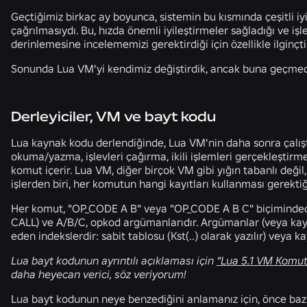
Geçtiğimiz birkaç ay boyunca, sistemin bu kısmında çeşitli iyi
çağrılmasıydı. Bu, hızda önemli iyileştirmeler sağladığı ve iş
derinlemesine incelememizi gerektirdiği için özellikle ilginçti
Sonunda Lua VM'yi kendimiz değiştirdik, ancak buna geçmede
Derleyiciler, VM ve bayt kodu
Lua kaynak kodu derlendiğinde, Lua VM'nin daha sonra çalışt
okuma/yazma, işlevleri çağırma, ikili işlemleri gerçekleştirme
komut içerir. Lua VM, diğer birçok VM gibi yığın tabanlı değil
işlerden biri, her komutun hangi kayıtları kullanması gerektiğ
Her komut, "OP_CODE A B" veya "OP_CODE A B C" biçimindedi
CALL) ve A/B/C, opkod argümanlarıdır. Argümanlar (veya kayıtl
eden indekslerdir: sabit tablosu (Kst(..) olarak yazılır) veya kay
Lua bayt kodunun ayrıntılı açıklaması için
“Lua 5.1 VM Komutl
daha heyecan verici, söz veriyorum!
Lua bayt kodunun neye benzediğini anlamanız için, önce bazı