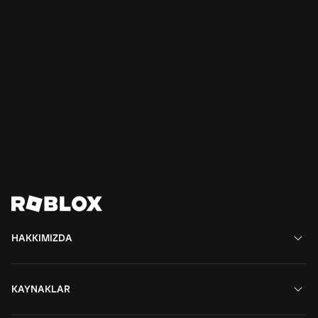
Daha Fazlasını Oku
HABERLER
16 Tem 2026
Roblox'ta Sınırsız Oluşturma
Daha Fazlasını Oku
Tüm Haberleri Görüntüle
HAKKIMIZDA
KAYNAKLAR