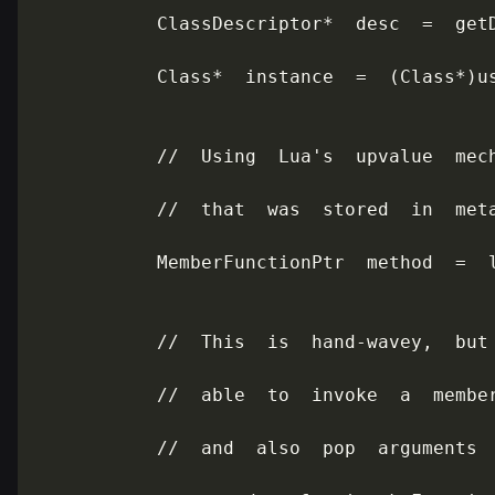
           ClassDescriptor*  desc  =  getD
           Class*  instance  =  (Class*)us
           //  Using  Lua's  upvalue  mech
           //  that  was  stored  in  meta
           MemberFunctionPtr  method  =  l
           //  This  is  hand-wavey,  but 
           //  able  to  invoke  a  member
           //  and  also  pop  arguments  