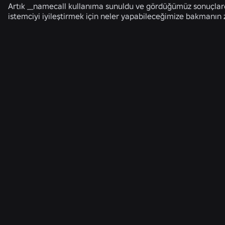
Artık __namecall kullanıma sunuldu ve gördüğümüz sonuçlard
istemciyi iyileştirmek için neler yapabileceğimize bakmanın 
İLGILI HABERLER
MÜHENDISLIK
4 Ağu 2026
Selfie'nin Ötesinde: Roblox'un Yaş Doğrulama
Sistemi, Yaş Kontrollerinin Güncel Kalmasına
Nasıl Yardımcı Oluyor?
Daha Fazlasını Oku
GÜVENLIK + NEZAKET
21 Tem 2026
Roblox, Nezaket ve Refah için Gençler
Konseyi'ni Güney Amerika'ya genişletiyor