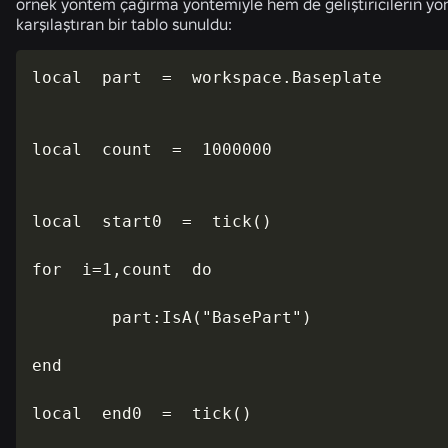
örnek yöntem çağırma yöntemiyle hem de geliştiricilerin yön
karşılaştıran bir tablo sunuldu:
local  part  =  workspace.Baseplate

local  count  =  1000000

local  start0  =  tick()

for  i=1,count  do

        part:IsA("BasePart")

end

local  end0  =  tick()
