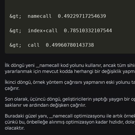
&gt;  namecall  0.49229717254639

&gt;  index+call  0.78510332107544

İlk döngü yeni __namecall kod yolunu kullanır, ancak tüm sihir
yararlanmak için mevcut kodda herhangi bir değişiklik yapm
İkinci döngü, örnek yöntem çağrısını yapmanın eski yolunu t
çağırır.
Son olarak, üçüncü döngü, geliştiricilerin yaptığı yaygın bir
saklanır ve ardından değişken çağrılır.
Buradaki güzel yanı, __namecall optimizasyonu ile artık örne
çünkü bu, önbelleğe alınmış optimizasyon kadar hızlıdır, do
olacaktır.