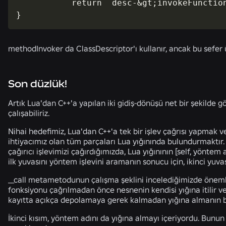
           return  desc-&gt;invokeFunction
}
methodInvoker da ClassDescriptor'ı kullanır, ancak bu sefer ü
Son düzlük!
Artık Lua'dan C++'a yapılan iki gidiş-dönüşü net bir şekilde 
çalışabiliriz.
Nihai hedefimiz, Lua'dan C++'a tek bir işlev çağrısı yapmak v
ihtiyacımız olan tüm parçaları Lua yığınında bulundurmaktır. S
çağırıcı işlevimizi çağırdığımızda, Lua yığınının [self, yöntem 
ilk yuvasını yöntem işlevini aramanın sonucu için, ikinci yuva
__call metametodunun çalışma şeklini incelediğimizde önemli 
fonksiyonu çağrılmadan önce nesnenin kendisi yığına itilir ve t
kayıtta açıkça depolamaya gerek kalmadan yığına almanın bi
İkinci kısım, yöntem adını da yığına almayı içeriyordu. Bunu