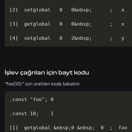
[2]  setglobal   0   0&nbsp;      ;   x

[3]  getglobal   0   0&nbsp;      ;   x

[4]  setglobal   0   2&nbsp;      ;   y
İşlev çağrıları için bayt kodu
"foo(10):" için üretilen koda bakalım
.const "foo"; 0

.const 10;    1

[1]  getglobal &nbsp;0 &nbsp;  0  ;  foo  