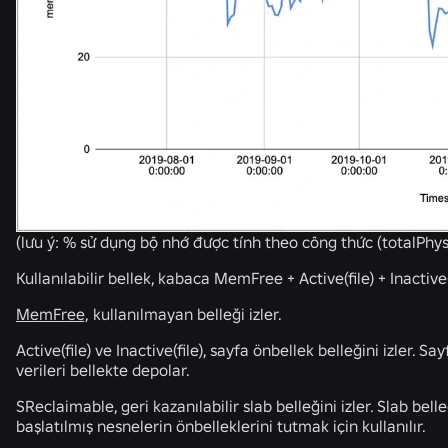
(lưu ý: % sử dụng bộ nhớ được tính theo công thức (totalPh
Kullanılabilir bellek, kabaca MemFree + Active(file) + Inactiv
MemFree,
kullanılmayan belleği izler.
Active(file) ve Inactive(file), sayfa önbellek belleğini izler. Sa
verileri bellekte depolar.
SReclaimable, geri kazanılabilir slab belleğini izler. Slab bel
başlatılmış nesnelerin önbelleklerini tutmak için kullanılır.