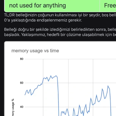
TL;DR belleğinizin çoğunun kullanılması iyi bir şeydir, boş bel
0'a yaklaştığında endişelenmemiz gerekir.
Belleği doğru bir şekilde izlediğimizi belirledikten sonra, bell
başladık. Yaklaşımımız, hedefli bir çözüme ulaşabilmek için bel