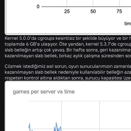
Kernel 5.0.0'da cgroups kesintisiz bir şekilde büyüyor ve bir
toplamda 6 GB'a ulaşıyor. Öte yandan, kernel 5.3.7'de cgrou
slab belleğin artışı çok yavaş. Bir hafta sonra, geri kazanılma
kazanılmayan slab bellek, birkaç aylık çalışma süresinden son
Çözmek istediğimiz asıl sorun, oyun sunucularımızın zamanla
kazanılmayan slab bellek nedeniyle kullanılabilir belleğin a
nispeten kontrol altına aldıktan sonra, sunucu kapasitesi üzer