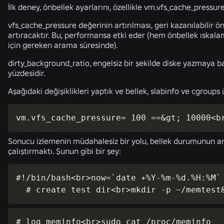
İlk deney, önbellek ayarlarını, özellikle vm.vfs_cache_pressu
vfs_cache_pressure değerinin artırılması, geri kazanılabilir ö
artıracaktır. Bu, performansa etki eder (hem önbellek ıskala
için gereken arama süresinde).
dirty_background_ratio, engelsiz bir şekilde diske yazmaya ba
yüzdesidir.
Aşağıdaki değişiklikleri yaptık ve bellek, slabinfo ve cgroups 
vm.vfs_cache_pressure= 100 ==&gt; 10000<b
Sonucu izlemenin müdahalesiz bir yolu, bellek durumunun anl
çalıştırmaktı. Şunun gibi bir şey:
#!/bin/bash<br>now=`date +%Y-%m-%d.%H:%M`

  # create test dir<br>mkdir -p ~/memtest
# log meminfo<br>sudo cat /proc/meminfo 
