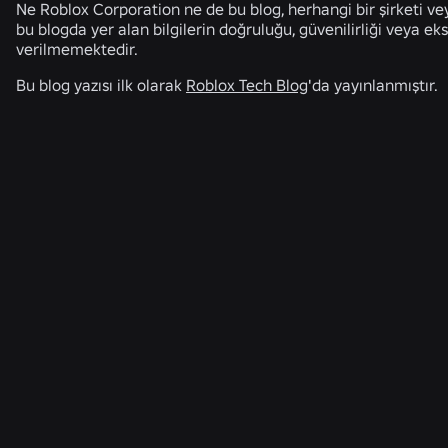
Ne Roblox Corporation ne de bu blog, herhangi bir şirketi v
bu blogda yer alan bilgilerin doğruluğu, güvenilirliği veya ek
verilmemektedir.
Bu blog yazısı ilk olarak
Roblox Tech Blog
'da yayınlanmıştır.
İLGILI HABERLER
MÜHENDISLIK
4 Ağu 2026
Selfie'nin Ötesinde: Roblox'un Yaş Doğrulama