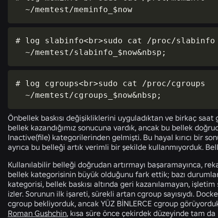
  ~/memtest/meminfo_$now
# log slabinfo<br>sudo cat /proc/slabinfo

  ~/memtest/slabinfo_$now&nbsp;
# log cgroups<br>sudo cat /proc/cgroups

  ~/memtest/cgroups_$now&nbsp;
Önbellek baskısı değişikliklerini uyguladıktan ve birkaç saat
bellek kazandığımız sonucuna vardık, ancak bu bellek doğruda
Inactive(file) kategorilerinden gelmişti. Bu hayal kırıcı bir son
ayrıca bu belleği artık verimli bir şekilde kullanmıyorduk. B
Kullanılabilir belleği doğrudan artırmayı başaramayınca, re
bellek kategorisinin büyük olduğunu fark ettik; bazı durumla
kategorisi, bellek baskısı altında geri kazanılamayan, işletim
izler. Sorunun ilk işareti, sürekli artan cgroup sayısıydı. Dock
cgroup bekliyorduk, ancak YÜZ BİNLERCE cgroup görüyorduk
Roman Gushchin
, kısa süre önce çekirdek düzeyinde tam d