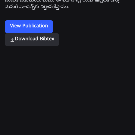
ఎంచుకోబడుతుంది. మేము ఈ విధానాన్ని రెండు ఇప్పటికే ఉన్న
మెమరీ మోడల్స్‌కు వర్తింపజేస్తాము.
View Publication
Download Bibtex
Related Publications
గోప్యతను
మెషిన్
లువావు
గౌరవించే
లెర్నింగ్
టైప్
టైప్
మోడల్స్
సిస్టమ్
ఎర్రర్
టైప్
లక్ష్యాలు
లిల్లీ
టెలిమెట్రీని
చెక్
బ్రౌన్,
పెద్ద
అయ్యే