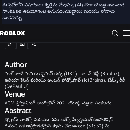
PROGRAMMING LANGUAGES
ఈ సైట్‌లోని విషయాలు కృత్రిమ మేధస్సు (AI) లేదా యంత్ర అనువాద
సాంకేతికత ఉపయోగించి అనువదించబడ్డాయి మరియు లోపాలు
ఉండవచ్చు.
లీకీ సెమీకోలాన్
Share
Author
మాక్ బాటీ మరియు సైమన్ కుక్సీ (UKC), అలాన్ జెఫ్రీ (Roblox),
ఇలియా కేసిన్ మరియు ఆంటన్ పోడ్కోపావ్ (JetBrains), జేమ్స్ రీలీ
(DePaul U)
Venue
ACM ప్రోగ్రామింగ్ లాంగ్వేజెస్ 2021 యొక్క పత్రాల సంకలనం
Abstract
ప్రోగ్రామ్ లాజిక్స్ మరియు సెమాంటిక్స్ సీక్వెన్షియల్ కంపోజిషన్
గురించి ఒక ఆహ్లాదకరమైన కథను చెబుతాయి: (S1; S2) ను