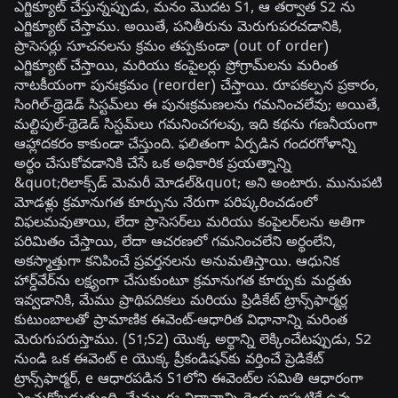
ఎగ్జిక్యూట్ చేస్తున్నప్పుడు, మనం మొదట S1, ఆ తర్వాత S2 ను
ఎగ్జిక్యూట్ చేస్తాము. అయితే, పనితీరును మెరుగుపరచడానికి,
ప్రాసెసర్లు సూచనలను క్రమం తప్పకుండా (out of order)
ఎగ్జిక్యూట్ చేస్తాయి, మరియు కంపైలర్లు ప్రోగ్రామ్‌లను మరింత
నాటకీయంగా పునఃక్రమం (reorder) చేస్తాయి. రూపకల్పన ప్రకారం,
సింగిల్-థ్రెడెడ్ సిస్టమ్‌లు ఈ పునఃక్రమణలను గమనించలేవు; అయితే,
మల్టిపుల్-థ్రెడెడ్ సిస్టమ్‌లు గమనించగలవు, ఇది కథను గణనీయంగా
ఆహ్లాదకరం కాకుండా చేస్తుంది. ఫలితంగా ఏర్పడిన గందరగోళాన్ని
అర్థం చేసుకోవడానికి చేసే ఒక అధికారిక ప్రయత్నాన్ని
&quot;రిలాక్స్‌డ్ మెమరీ మోడల్&quot; అని అంటారు. మునుపటి
మోడళ్లు క్రమానుగత కూర్పును నేరుగా పరిష్కరించడంలో
విఫలమవుతాయి, లేదా ప్రాసెసర్‌లు మరియు కంపైలర్‌లను అతిగా
పరిమితం చేస్తాయి, లేదా ఆచరణలో గమనించలేని అర్థంలేని,
అకస్మాత్తుగా కనిపించే ప్రవర్తనలను అనుమతిస్తాయి. ఆధునిక
హార్డ్‌వేర్‌ను లక్ష్యంగా చేసుకుంటూ క్రమానుగత కూర్పుకు మద్దతు
ఇవ్వడానికి, మేము ప్రాథిపదికలు మరియు ప్రిడికేట్ ట్రాన్స్‌ఫార్మర్ల
కుటుంబాలతో ప్రామాణిక ఈవెంట్-ఆధారిత విధానాన్ని మరింత
మెరుగుపరుస్తాము. (S1;S2) యొక్క అర్థాన్ని లెక్కించేటప్పుడు, S2
నుండి ఒక ఈవెంట్ e యొక్క ప్రీకండిషన్‌కు వర్తించే ప్రెడికేట్
ట్రాన్స్‌ఫార్మర్, e ఆధారపడిన S1లోని ఈవెంట్‌ల సమితి ఆధారంగా