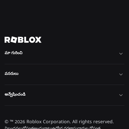
భవిష్యత్తును తీర్చిదిద్దడంలో మాతో
చేరండి
అన్ని ఉద్యోగాలను చూడండి
మా గురించి
వనరులు
అన్వేషించండి
© ™
2026
Roblox Corporation. All rights reserved.
నిబంధనలు
గోప్యత
అందుబాటు
ఉద్యోగ దరఖాస్తుదారుల గోప్యత