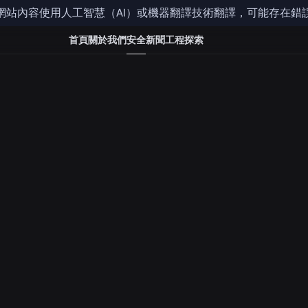
網站內容使用人工智慧（AI）或機器翻譯技術翻譯，可能存在錯
這是我們為玩家準備的《社群規範》青少年指南，供玩
首頁
關於我們
安全
新聞
工程
探索
一同閱讀。想查看完整版本嗎？請參閱我們的《
社群規
遊戲規則
我們非常高興您能加入我們的全球 Roblox 社群，一起
這段旅程對每個人來說都充滿樂趣。這些提示卡將說明您
人，並保護您的帳戶。