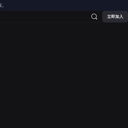
誤。
家自行探索或與信賴的成年人
立即加入
範》
。
交流、創作和探索！友善與尊重讓
如何盡己所能，照顧好自己與他