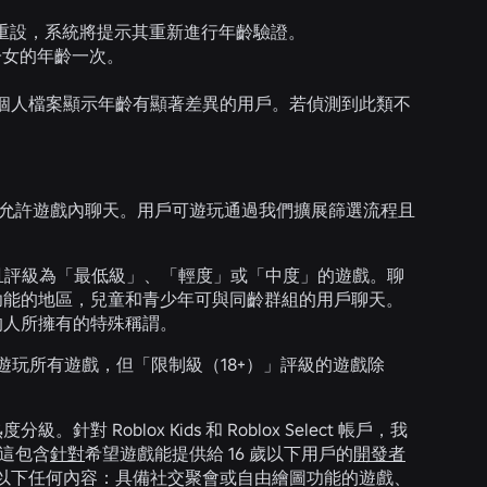
的重設，系統將提示其重新進行年齡驗證。
子女的年齡一次。
個人檔案顯示年齡有顯著差異的用戶。若偵測到此類不
長可允許遊戲內聊天。用戶可遊玩通過我們擴展篩選流程且
識。
程，且評級為「最低級」、「輕度」或「中度」的遊戲。聊
功能的地區，兒童和青少年可與同齡群組的用戶聊天。
識的人所擁有的特殊稱謂。
可以遊玩所有遊戲，但「限制級（18+）」評級的遊戲除
Roblox Kids 和 Roblox Select 帳戶，我
 這包含
針對
希望遊戲能提供給 16 歲以下用戶的
開發者
目錄將不會包含以下任何內容：具備社交聚會或自由繪圖功能的遊戲、