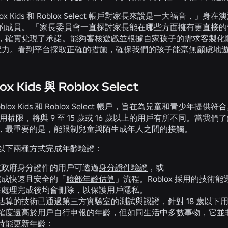
ox Kids 和 Roblox Select 帳戶對家長來說是一大福音，」身在澳
的成員。 「家長委員會一直探討家長能在哪些方面擁有更直接的管控
，確實兌現了承諾。能夠審核遊戲並根據自家孩子的需求客製化
ox 的魔力。看到平台採取正確的措施，確保我們的孩子能毫無顧慮
x Kids 與 Roblox Select
lox Kids 和 Roblox Select 帳戶，旨在為兒童和青少年提供符
上的使用權限，將與 9 至 15 歲或 16 歲以上的用戶有所不同
，最重要的是，能限制兒童與陌生成年人之間的接觸。
以下兩種方式
完成年齡驗證
：
效政府身分證件的用戶可透過
身分證件驗證
，或
完成快速且安全的「
臉部年齡估算
」流程。Roblox 採用的技
在處理完成後均會刪除，以保護用戶隱私。
估算的技術
已通過第三方實驗室的測試與認證，針對 18 歲以下用
確度遠高於用戶自行申報的年齡，但如同生活中多數事物，它並
時能
更新年齡
：