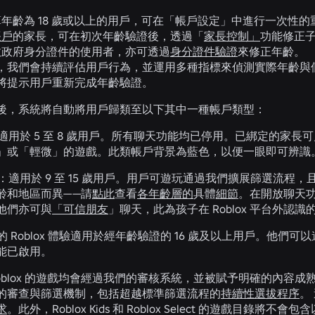
年齡為 18 歲或以上的用戶，可在「帳戶設定」中進行一次性
帳戶
的家長，可在初次年齡驗證後，透過「
家長控制」
功能修正
效政府身分證件的使用者，亦可透過
身分證件驗證
來修正年齡。
，我們會持續評估用戶行為，並運用多種指標來偵測實際年齡與
將提示用戶重新完成年齡驗證。
後，系統將自動將用戶歸類至以下其中一種帳戶類型：
適用於 5 至 8 歲用戶。所有聊天功能均已停用。已綁定的家
」或「輕微」的遊戲。此類帳戶背景為藍色，以便一眼即可辨
t：
適用於 9 至 15 歲用戶。用戶可遊玩通過我們擴展篩選流
齡和地區而異——請
點此
查看
各年齡層的
具體
細節
。在開放聊天
他們亦可與
「可信朋友
」聊天，此為孩子在 Roblox 平台外認
的 Roblox 體驗適用於經年齡驗證的 16 歲及以上用戶。他們
能已啟用。
blox 的遊戲均會經過我們的審核系統，並被賦予明確的內容成熟度分級。針對 
的審查與篩選機制，包括超越標準篩選流程的
持續性選拔程序
。
求
。此外，Roblox Kids 和 Roblox Select 的遊戲