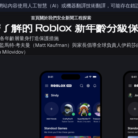
網站內容使用人工智慧（AI）或機器翻譯技術翻譯，可能存在錯
全與文明
首頁
關於我們
安全
新聞
工程
探索
了解的 Roblox 新年齡分級
如何為各年齡層量身打造保護措施
監馬特·考夫曼（Matt Kaufman）與家長倡導全球負責人伊莉
h Milovidov）