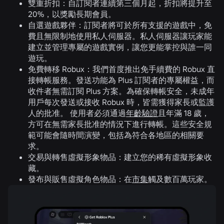
雙重折扣：
自訂閱者連續第三個月起，折扣將提升至
20%，以獎勵長期會員。
自選遊戲夥伴：
訂閱者將可於所有支援的遊戲中，免
費且無限制地使用私人伺服器。私人伺服器讓玩家能
建立並管理專屬的遊戲實例，讓您更能掌控與誰一同
遊玩。
免費轉移 Robux：
我們首度推出免手續費的 Robux 直
接轉帳服務。發送功能為 Plus 訂閱者的專屬權益，而
收件者無需訂閱 Plus 方案。為確保轉帳安全，未成年
用戶每次發送或接收 Robux 時，皆需獲得家長或監護
人的批准。 使用者必須通過
年齡驗證
且年滿 18 歲，
方可在無需家長批准的情況下進行轉帳。這些安全規
範可能會隨時間演變，包括為符合各地區的相關要
求。
交易與轉售虛擬形象物品：
建立您的稀有虛擬形象收
藏。
發布與販售虛擬角色物品：
在
市集
觸及數百萬玩家。