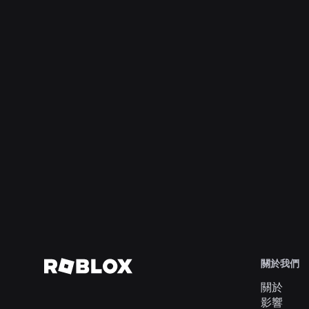
2026年8月4日
工程
超越自拍：Roblox 的年齡驗證系統如何協助
維持年齡核查的即時性
深入了解
關於我們
關於
影響