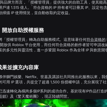
有者與品牌方而言，「授權管理員」提供強大的自助工具，使其能高效
¹
達 1.515 億人。
符合資格的 IP 持有者可註冊其 IP、設定包
掃描 IP 使用情況，並自動收取約定收益。
：開放自助授權服務
將「授權管理員」轉為自助服務模式。這意味著任何
符合資格的
P 開放供 Roblox 平台使用，而任何符合資格的創作者皆可申
的多元性與靈活性，進一步鞏固 Roblox 作為全球 IP 與創意
成果並擴充內容庫
夥伴獅門娛樂、Netflix、世嘉及講談社共同推出此服務以來
可用 IP 選項，共提交了超過 1,500 份授權申請，充分展
已迅速轉化為橫跨多個IP系列的成功合作。基於現有IP作品打
藍鎖》及《驚天魔術團》，現正陸續問世。