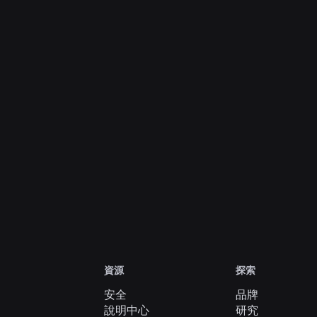
2026年7月28日
新聞
「精彩時刻」：在 Roblox 上探索下一款最愛
遊戲的更多方式
深入了解
檢視所有消息
資源
探索
安全
品牌
說明中心
研究