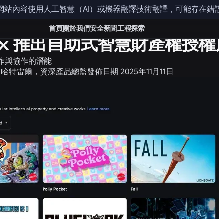
網站內容使用人工智慧（AI）或機器翻譯技術翻譯，可能存在錯
聞
首頁
關於我們
安全
新聞
工程
探索
lox 推出自助式智慧財產權授
作與協作的潛能
·哈特雷爾，資深產品總監
發佈日期
2025年11月11日