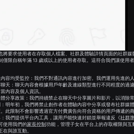
也將要求使用者在存取個人檔案、社群及體驗詳情頁面的社群媒
僅限自稱年滿 13 歲或以上的使用者存取。這符合我們讓使用者留
天內容均受監控：
我們不對通訊內容進行加密。我們運用先進的
字聊天：
聊天內容會根據用戶年齡及連線類型進行不同程度的過濾。
不當內容及個人資訊。
媒體分享政策：
我們持續禁止在聊天中分享圖片和影片，以消除
制：
明年初，我們將禁止創作者在體驗內容中分享或發布社群媒
策。此限制不會影響透過官方付費廣告向符合資格的用戶傳遞的
具：
我們提供平台內工具，讓用戶能快速封鎖並舉報違反《
社群
可使用我們的
家長控制
功能，管理子女在平台上的存取權限與互
正在與誰互動。