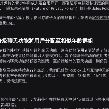
x 針對其獨特的青少年與成人混合用戶群，部署這項兼顧隱私保護
私未來論壇（Future of Privacy Forum）執行長 Jules Polo
臉部年齡估算」後，仍可存取子女的連結帳戶，並透過
家長控制
說明中心
。
分級聊天功能將用戶分配至相似年齡群組
使我們能推行基於年齡的聊天功能，這有助於使用者更清楚了解
估算技術使這項功能得以大規模實現。為了保障最年幼的使用者
體驗內聊天功能將預設為關閉。至於體驗外的聊天功能，則仍對 1
童發展專家持續進行的諮詢，我們已針對 Roblox 上可互相聊
知其被分配的年齡組別：9歲以下、9-12歲、13-15歲、16-17
天，視情況而定。
預估年齡 12 歲）：
艾莉莎可在體驗聊天中與 15 歲或以下的使
或參與對話。