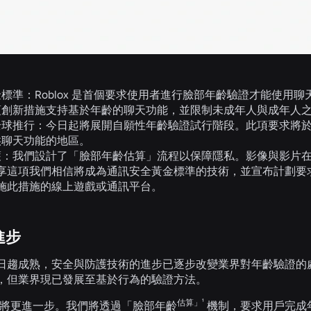
金標準：
Roblox 是首個要求使用者進行臉部年齡驗證才能使
項創新措施支持基於年齡的聊天功能，並限制未成年人與成年人
全球推行：
今日起將展開自願性年齡驗證試行階段。此項要求將於 1
供聊天功能的地區。
護：
我們設計了「臉部年齡估算」流程以保障隱私。影像與影片
享這項我們相信將成為通訊安全黃金標準的技術，並宣布計劃要
施此措施的線上遊戲或通訊平台。
進步
日趨成熟，安全與防護技術的進步已逐步改變業界對年齡驗證的
，但業界現已發展至基於行為的驗證方法。
估算」¹
ox 將更進一步。我們將透過「臉部年齡
機制，要求用戶完成