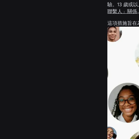
驗。13 歲或
聯繫人」關係
這項措施旨在