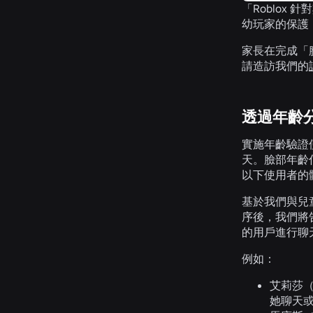
「Roblo
幼玩家的保護，」隱
家長在完成「
請造訪我們的
透過年齡
實施年齡驗證
天。臉部年齡
以下使用者的
基於我們與兒
序後，我們將告
的用戶進行聊
例如：
艾莉莎（
她聊天