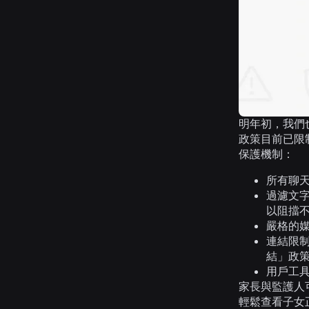
明年初，我們
政策目前已限制
保護機制：
所有聊
過濾文
以阻擋
嚴格的
連結限
結」政
用戶工
家長與監護人
輕鬆查看子女