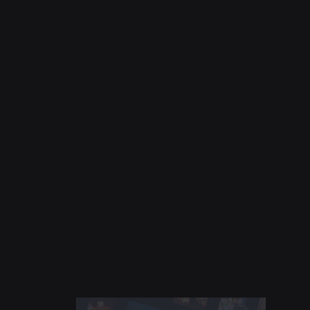
2026年7月21日
安全與文明
Roblox 將「青少年文明與福祉委員會」擴展
至南美洲
深入了解