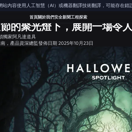
網站內容使用人工智慧（AI）或機器翻譯技術翻譯，可能存在錯
聞
首頁
關於我們
安全
新聞
工程
探索
聖節的聚光燈下，展開一場令
鎖獨家阿凡達道具
米南，產品資深總監
發佈日期
2025年10月23日