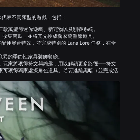
使用者冒
 款代表不同類型的遊戲，包括：
三款萬聖節迷你遊戲、新寵物以及馴養系統。
、收集南瓜，並將其兌換成獨家萬聖節道具。
裝，搭配伸展台特效，並完成特別的 Lana Lore 任務，在全
詭異的季節性家具裝飾餐廳。
，玩家將獲得符文與鑰匙，用以解鎖更多路徑——符文
家可獲得獨家虛擬角色道具。若要逃離黑暗（並完成活