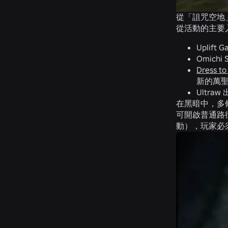
從「詛咒空地
從活動的主要
Uplift
Omichi
Dress to
新的萬
Ultraw
在黑暗中，多
可開啟普通路
動），玩家必