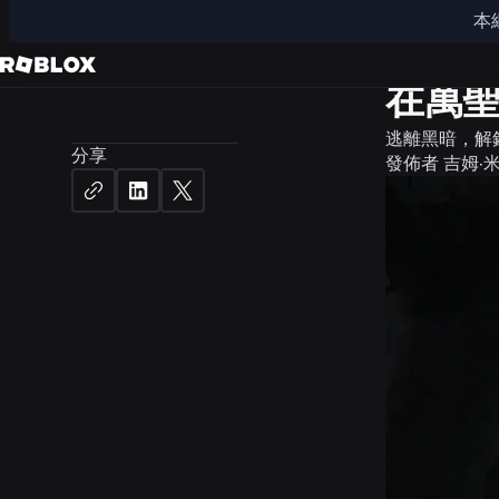
本
社群
新
在萬
逃離黑暗，解
分享
發佈者
吉姆·