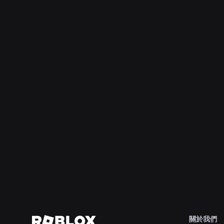
2026年8月4日
工程
超越自拍：Roblox 的年齡驗證系統如何協助
維持年齡核查的即時性
深入了解
關於我們