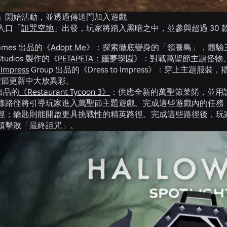
」開始活動，並透過傳送門加入遊戲
入口「
詛咒空地
」出發，玩家將踏入黑暗之中，並參與超過 30
 Games 出品的《
Adopt Me
》：探索徹底變身的「領養島」，體驗
 Studios 製作的《
PETAPETA：噩夢學園
》：對戰萬聖節主題怪物
 Impress
Group 出品的《Dress to Impress》：穿上主題服
聖節更新中大放異彩。
 出品的
《Restaurant Tycoon 3》
：供應全新的萬聖節菜餚，並用
條路徑將引導玩家進入萬聖節主題遊戲。完成這些遊戲內的任務
徑；鑰匙則能開啟更具挑戰性的精英路徑。完成這些路徑後，玩
須擊敗「最終詛咒」。