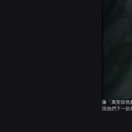
像「萬聖節焦點
現他們下一款