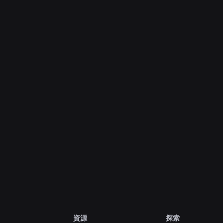
2026年7月28日
新聞
「精彩時刻」：在 Roblox 上探索下一款最愛
遊戲的更多方式
深入了解
檢視所有消息
資源
探索