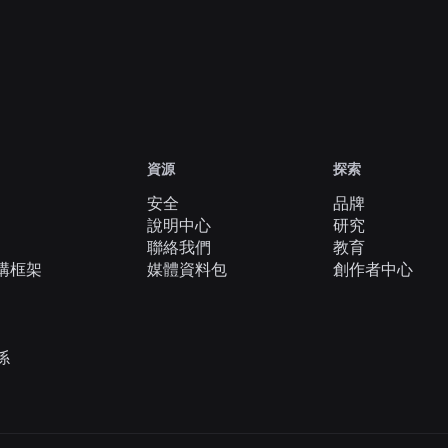
Tools at Black Hat and BSides Las Vegas
深入了解
檢視所有消息
資源
探索
安全
品牌
說明中心
研究
聯絡我們
教育
構框架
媒體資料包
創作者中心
係