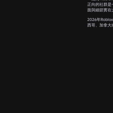
正向的社群是一
面與細節實在
2026年Rob
西哥、加拿大
2026年8月4日
工程
超越自拍：Roblox 的年齡驗證系統如何協助