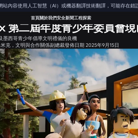
網站內容使用人工智慧（AI）或機器翻譯技術翻譯，可能存在錯
全與文明
首頁
關於我們
安全
新聞
工程
探索
lox 第二屆年度青少年委員會
及墨西哥青少年倡導文明禮儀的良機
巴米克，文明與合作關係副總裁
發佈日期
2025年9月15日