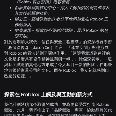
《Roblox 科技對談》播客節目。
創新實驗室與技術中心 –
深入了解我們的創新成果及
其背後的驅動技術。
辦公室 –
直接聆聽創作者分享他們熱愛在 Roblox 工
作的原因。
中央廣場 –
探索精心策劃的體驗，展現 Roblox 的無
限可能。
對於近期加入我們「信任與安全工程團隊」的資深機器學習
工程師徐傑森（Jason Xie）而言，「產業空間」對他形成
對 Roblox 的看法起到了關鍵作用。「這讓我意識到這裡的
文化是多麼具有協作精神且獨樹一幟，」徐傑森表示。「這
與我面試過的其他地方形成了令人耳目一新的對比，在那些
地方很難衡量公司的文化。而在 Roblox，我立刻就感到自
己屬於這裡。」
探索在 Roblox 上觸及與互動的新方式
我們計劃延續迄今取得的成功，並為更多受眾打造 Roblox
體驗。九月，我們推出了「
品牌體驗
」專區，協助品牌與代
理商熟悉 Roblox 平台，並實際見證我們的廣告解決方案。