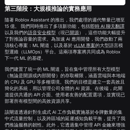
第三階段：大規模推論的實務應用
隨著 Roblox Assistant 的推出，我們處理的週代幣量已增至
15 億。 我們同時推出了多項新功能，包括
即時 AI 聊天翻譯
以及我們的
語音安全模型
（現已
開源
），這些功能大幅提升
了對推論容量的需求。為加速 AI 應用開發，我們啟動了兩
項核心專案：ML 閘道，以及基於
vLLM 專案
的大型語言模
型運維（LLMOps）平台。這兩項專案將共同成為 Roblox
下一代 ML 的基礎。
我們建置了統一的 ML 閘道，旨在集中管理所有大型模型
（無論是開源或內部開發）的存取權限，涵蓋雲端與本地端
的 CPU 及 GPU 等多種環境。我們的目標是建立一套高效且
簡化的系統，用以管理公司全體的 AI 資源。在後端，此閘
道提供共通的 API 介面、使用者友善的配置選項，並實現已
部署所有模型間的高效資源共享。
該閘道透過針對生成式 AI 工作負載實施基於令牌數量的集
中式流量控制，以及跨區域的延遲感知負載平衡，提升了我
們推論服務的韌性。此外，它透過集中管理 API 金鑰來增強