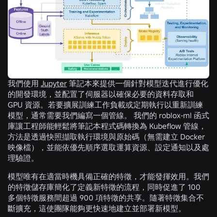
我們使用
Jupyter
筆記本來提供一個針對模型迭代進行優化
的開發環境，並配置了伺服器以確保必要的資料存取和
GPU 資源。若要擴展訓練工作負載或定期執行以重新訓練
模型，通常需要我們編寫一個管線。 我們的
roblox-ml
函式
庫讓工程師能輕鬆將筆記本程式碼轉換為 Kubeflow 管線，
方法是透過快照擷取執行環境與原始碼（無需建立 Docker
映像檔），並能依優先順序選取運算資源、設定通知以及處
理驗證。
模型唯有在適當時機具備正確的特徵，才能發揮效用。我們
的特徵儲存庫簡化了定義新特徵的流程，同時促進了 100
多個特徵服務間超過 900 項特徵的共享。隨著特徵集合不
斷擴充，這使團隊能夠更快速地建立並部署新模型。