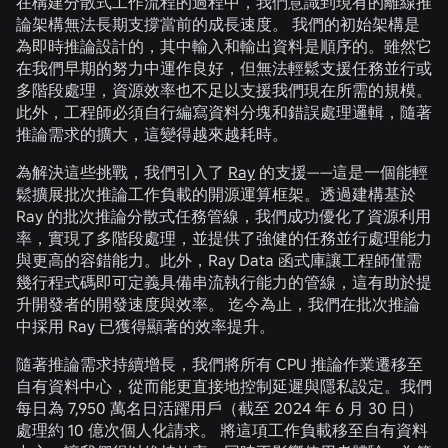
在構建分散式工作流程的過程中，我們意識到現有的離線推
論架構無法長期支撐當前的成長速度。 我們的初始架構是
為即時推論設計的，其中輸入和輸出資料是順序的。雖然它
在我們早期的努力中運作良好，但無法輕鬆支援任務並行或
多階段處理，資源效率也不足以支援我們現在所需的規模。
此外，工程師必須自行編寫資料分塊和錯誤處理邏輯，隨著
推論需求的擴大，這變得越來越耗時。
為解決這些挑戰，我們引入了
Ray
的支援——這是一個能輕
鬆擴展批次推論工作負載的開源運算框架。透過建構基於
Ray 的批次推論分散式任務管線，我們成功優化了資源利用
率，實現了多階段處理，並提供了強健的任務並行處理能力
與更高的容錯能力。此外，Ray Data 函式庫讓工程師僅需
幾行程式碼即可定義具備串流執行能力的管線，這有助於提
升開發者的開發速度與效率。 迄今為止，我們在批次推論
中採用 Ray 已獲得顯著的效率提升。
隨著推論需求持續增長，我們將所有 CPU 推論作業遷移至
自有資料中心，從而能更直接地控制延遲與隱私設定。我們
每日為 7,950 萬名日活躍用戶（截至 2024 年 6 月 30 日）
處理約 10 億次個人化請求。 將這項工作負載移至自有資料