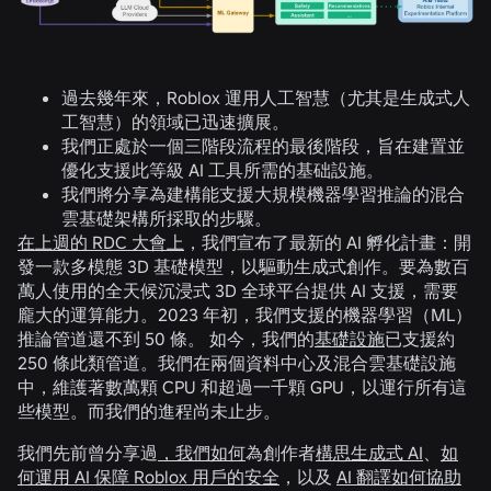
過去幾年來，Roblox 運用人工智慧（尤其是生成式人
工智慧）的領域已迅速擴展。
我們正處於一個三階段流程的最後階段，旨在建置並
優化支援此等級 AI 工具所需的基础設施。
我們將分享為建構能支援大規模機器學習推論的混合
雲基礎架構所採取的步驟。
在上週的 RDC 大會上
，我們宣布了最新的 AI 孵化計畫：開
發一款多模態 3D 基礎模型，以驅動生成式創作。要為數百
萬人使用的全天候沉浸式 3D 全球平台提供 AI 支援，需要
龐大的運算能力。2023 年初，我們支援的機器學習（ML）
推論管道還不到 50 條。 如今，我們的
基礎設施
已支援約
250 條此類管道。我們在兩個資料中心及混合雲基礎設施
中，維護著數萬顆 CPU 和超過一千顆 GPU，以運行所有這
些模型。而我們的進程尚未止步。
我們先前曾分享過
，我們如何
為創作者
構思生成式 AI
、
如
何運用 AI 保障 Roblox 用戶的安全
，以及
AI 翻譯如何協助