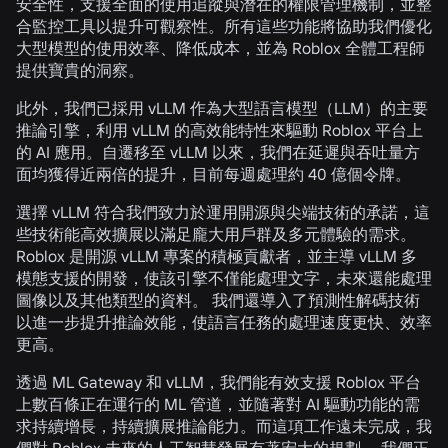
安全性，支援全面的使用追蹤與潛在的權限管理機制，並整
合監控工具以提升可觀察性。所有這些功能將協助我們優化
大型模型的使用效率、降低成本，並為 Roblox 全體工程師
提供寶貴的洞察。
此外，我們已採用 vLLM 作為大型語言模型（LLM）的主要
推論引擎，利用 vLLM 的高效能特性來驅動 Roblox 平台上
的 AI 應用。自遷移至 vLLM 以來，我們在延遲與吞吐量方
面均獲得近兩倍的提升，目前每週處理約 40 億個令牌。
選擇 vLLM 符合我們致力於運用開源與尖端技術的承諾，這
些技術能高效擴展以滿足龐大用戶群及多元體驗的需求。
Roblox 是開源 vLLM 專案的積極貢獻者，並主導 vLLM 多
模態支援的開發，使該引擎不僅能處理文字，未來還能處理
圖像以及其他類型的資料。 我們還導入了預測性解碼技術
以進一步提升推論效能，使語言任務的處理速度更快、效率
更高。
透過 ML Gateway 和 vLLM，我們能有效支援 Roblox 平台
上數百條正在運行的 ML 管道，並隨著對 AI 驅動功能的需
求持續增長，持續擴展推論能力。而這項工作遠未完成，我