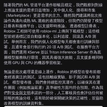
隨著我們的 ML 管道平台運作順暢且穩定，我們觀察到對線
上推論支援的需求日益增加，其中個人化、搜尋和市集
（Marketplace）更是需求的主力。雖然我們建議將批次推
論作為邁向成熟 ML 運維的過渡階段，但我們仍開發了模型
註冊表和服務平台，以支援即時推論。 透過模型註冊表，
Roblox 工程師可使用
roblox-ml
上傳與下載模型；這些模
型皆經過標記並自動版本化，以利追蹤、回滾及 A/B 測
試。舉例而言，我們的個人化模型每天都會進行訓練與部
署，且通常會並行執行約 20 項 A/B 測試。 在服務平台方
面，我們選用 KServe 並以 Triton Inference Server 作為底
層模型服務執行環境，因其具備強大效能，且支援多種同時
使用 GPU 與 CPU 的機器學習框架。
無論是批次處理還是線上運作，Roblox 的模型在發布前都
會經過廣泛的測試。這包括離線實驗、影子測試和 A/B 測
試。 模型發布後，我們會持續監控其運作，以確保其在運
作層面（例如推論延遲）及準確性方面均符合預期。作為我
們對
安全與文明
承諾的一部分，人工審核員也會評估任何被
回報的推論分歧，這有助於確保關鍵決策的正確性，並協助
改善模型的訓練資料集。