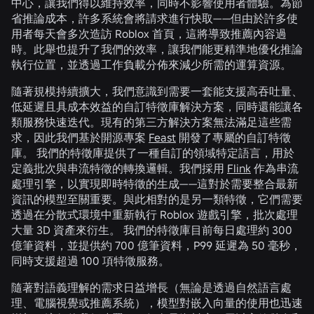
中心，讓我們得以維持效率，同時不影響使用者體驗。為節
省推論成本，許多系統會將請求進行快取——但由於許多使
用者每天會多次造訪 Roblox 首頁，這將導致推薦內容過
時。此舉也提升了我們的效率，讓我們能更精準地優化推論
執行位置，並透過工作負載分佈來減少所需的運算資源。
隨著規模持續擴大，我們意識到需要一套能支援高吞吐量、
低延遲且具成本效益的自訂特徵庫解決方案，同時還能讓各
類服務快速迭代。現有的第三方解決方案無法滿足這些需
求，因此我們基於開源專案
Feast
開發了專屬的自訂特徵
庫。 我們的特徵庫提供了一種自訂的領域特定語言，用於
定義批次與串流特徵的轉換邏輯。我們採用
Flink
作為串流
處理引擎，以實現即時特徵的生成——這對於需要整合最新
資訊的模型至關重要。與此相對的是另一類特徵，它們需要
透過在分散式環境中重新執行 Roblox 遊戲引擎，批次處理
大量 3D 資產來衍生。 我們的特徵庫目前每日處理約 300
億筆資料，並提供約 700 億筆資料，P99 延遲為 50 毫秒，
同時支援超過 100 項特徵服務。
隨著對語義理解的需求日益增長（無論是透過自然語言處
理、電腦視覺或推薦系統），模型對嵌入向量的使用也迅速