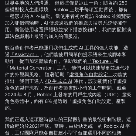
世界各地的人們溝通
。 但這些僅是冰山一角：隨著約 250
個模型投入生產環境，Roblox 上幾乎每項互動背後，都有
一種形式的 AI 在驅動。當使用者初次造訪 Roblox 並瀏覽要
加入哪個體驗時，AI 便透過我們的推薦與搜尋系統發揮作
用。而當使用者選擇體驗並按下播放按鈕時，我們的配對演
算法會識別出最適合加入的伺服器。
數百萬創作者已能運用我們生成式 AI 工具的強大功能。透
過
「Assistant」
，他們能使用簡單的提示語來生成腳本和
動作，從而加速體驗創作。借助我們的
「Texture」
和
「Material
Generator」工具，他們可以快速變更並迭代物
件的外觀與風格。 隨著近期「
虛擬角色自動設定」
功能的
推出，我們正邁入
4D 生成式 AI
時代，該功能簡化了虛擬
角色的製作流程，為創作者節省數小時的工作時間。截至
2024 年 8 月，Roblox 上發布的用戶生成內容（UGC）虛擬
角色身體中，約有 8% 是透過「虛擬角色自動設定」產製
的。
我們正邁入這項歷時數年的三階段計畫的最後衝刺階段。這
段旅程始於2021年底。當時，由於缺乏統一的 Roblox AI 平
台，工程團隊只能各自搭建小型平台並選用不同的框架。