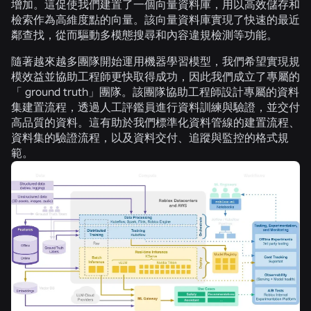
增加。這促使我們建置了一個向量資料庫，用以高效儲存和
檢索作為高維度點的向量。該向量資料庫實現了快速的最近
鄰查找，從而驅動多模態搜尋和內容違規檢測等功能。
隨著越來越多團隊開始運用機器學習模型，我們希望實現規
模效益並協助工程師更快取得成功，因此我們成立了專屬的
「 ground truth」團隊。該團隊協助工程師設計專屬的資料
集建置流程，透過人工評鑑員進行資料訓練與驗證，並交付
高品質的資料。這有助於我們標準化資料管線的建置流程、
資料集的驗證流程，以及資料交付、追蹤與監控的格式規
範。