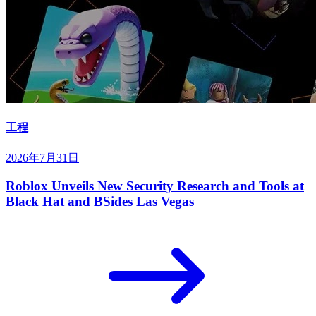
工程
2026年7月31日
Roblox Unveils New Security Research and Tools at
Black Hat and BSides Las Vegas