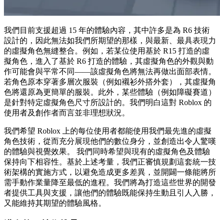
我們目前支援超過 15 年的體驗內容，其中許多是為 R6 技術
設計的，因此無法如我們所期望的那樣，與最新、最具表現力
的虛擬角色無縫整合。例如，若某位使用基於 R15 打造的虛
擬角色，進入了基於 R6 打造的體驗，其虛擬角色的外觀與動
作可能會與平常不同——該虛擬角色將無法再做出面部表情。
若角色原本穿著多層次服裝（例如襯衫外搭外套），其虛擬角
色將還原為更簡單的服裝。此外，某些體驗（例如障礙賽道）
是針對特定虛擬角色尺寸所設計的。我們明白這對 Roblox 的
使用者及創作者而言並非理想狀況。
我們希望 Roblox 上的每位使用者都能使用我們最先進的虛擬
角色技術，從而充分展現他們的數位身分，並創造出令人驚嘆
的體驗與視覺效果。 我們同時希望與現有的虛擬角色及體驗
保持向下相容性。基於上述考量，我們正審慎規劃這套統一技
術架構的實施方式，以避免造成更多差異，並開闢一條能將所
需手動作業量降至最低的進程。我們將為打造這些世界的開發
者提供工具與支援，讓他們的體驗既能保持生動且引人入勝，
又能維持其期望的體驗風格。