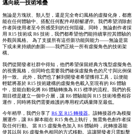
邁向統一技術堆疊
無論是方塊狀、類人型，還是完全奇幻風格的虛擬化身，都應
能在任何體驗中、搭配任何配件
時順暢運作
。我們希望消除創
作者與使用者至今所感受到的任何阻礙。同時，無論創作者採
用 R15 技術或 R6 技術，我們都希望他們能持續掌控其體驗的
外觀與風格。 為了支援所有這些新功能與能力——無論是當
下或未來持續的創新——我們正統一所有虛擬角色的技術架
構。
我們從開發者社群中得知，他們希望保留經典方塊型虛擬角色
的視覺風格，但同時也需要我們確保虛擬角色的尺寸與比例保
持一致。 此外，我們也了解到開發者希望獲得工具，以便能
輕鬆將基於 R15 技術建構的虛擬角色載入至現有的 R6 體驗
中，並能自動化將 R6 體驗轉換為 R15 標準的流程。我們的長
期目標是建立一個中介層，讓 R6 體驗能與 R15 技術堆疊相容
運作，同時將我們需要維護的專用程式碼量降至最低。
今年稍早，我們分享了
R6 至 R15 轉接器
。該轉接器作為模擬
層運作，讓 R6 腳本能在 R15 角色上執行，無需角色創作者採
取任何行動。 當 R15 虛擬角色加入 R6 體驗時，此轉接器能
使其以與 R6 虛擬角色相同的方式移動。這讓開發者只需點擊