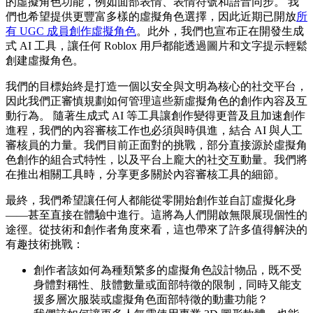
的虛擬角色功能，例如面部表情、表情符號和語音同步。 我
們也希望提供更豐富多樣的虛擬角色選擇，因此近期已開放
所
有 UGC 成員創作虛擬角色
。此外，我們也宣布正在開發生成
式 AI 工具，讓任何 Roblox 用戶都能透過圖片和文字提示輕鬆
創建虛擬角色。
我們的目標始終是打造一個以安全與文明為核心的社交平台，
因此我們正審慎規劃如何管理這些新虛擬角色的創作內容及互
動行為。 隨著生成式 AI 等工具讓創作變得更普及且加速創作
進程，我們的內容審核工作也必須與時俱進，結合 AI 與人工
審核員的力量。我們目前正面對的挑戰，部分直接源於虛擬角
色創作的組合式特性，以及平台上龐大的社交互動量。我們將
在推出相關工具時，分享更多關於內容審核工具的細節。
最終，我們希望讓任何人都能從零開始創作並自訂虛擬化身
——甚至直接在體驗中進行。這將為人們開啟無限展現個性的
途徑。從技術和創作者角度來看，這也帶來了許多值得解決的
有趣技術挑戰：
創作者該如何為種類繁多的虛擬角色設計物品，既不受
身體對稱性、肢體數量或面部特徵的限制，同時又能支
援多層次服裝或虛擬角色面部特徵的動畫功能？