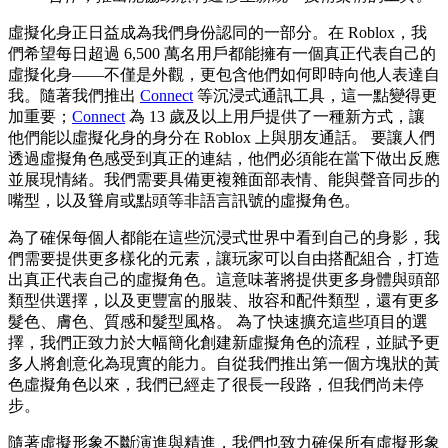
虛擬化身正日益成為我們身份認同的一部分。在 Roblox，我
們希望每日超過 6,500 萬名用戶都能擁有一個真正代表自己的
虛擬化身——不僅是外觀，更包含他們如何即時向他人表達自
我。隨著我們推出
Connect
等沉浸式通訊工具，這一點變得更
加重要；
Connect
為 13 歲及以上用戶提供了一種新方式，讓
他們能以虛擬化身的身分在 Roblox 上與朋友通話。 要讓人們
透過虛擬角色感受到真正的連結，他們必須能在當下做出反應
並展現情緒。我們需要具備更複雜面部表情、能與聲音同步的
嘴型，以及聳肩或點頭等非語言訊號的虛擬角色。
為了確保每個人都能在這些沉浸式世界中看到自己的身影，我
們需要提供更多樣化的元素，讓玩家可以自由搭配組合，打造
出真正代表自己的虛擬角色。這意味著將提供更多身體與頭部
類型供選擇，以及更豐富的服裝、妝容和配件類型，還有更多
髮色、膚色、質感和髮型風格。 為了快速擴充這些項目的選
擇，我們正致力於大幅簡化創建新虛擬角色的流程，並賦予更
多人將創意化為現實的能力。自從我們推出第一個方塊狀的黃
色虛擬角色以來，我們已經走了很長一段路，但我們尚未停
步。
隨著虛擬形象不斷演進與精進，我們也致力確保所有虛擬形象