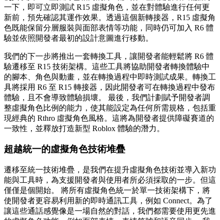
一下，即可立即測試 R15 虛擬角色，並在對體驗進行任何更
新前，預先確認其運作效果。透過這個新轉接器，R15 虛擬角
色既能保留分層服裝與面部表情等功能，同時仍可加入 R6 體
驗並依照開發者最初的設計意圖進行移動。
我們的下一步將推出一套轉換工具，讓開發者能輕鬆將 R6 體
驗遷移至 R15 技術架構。這些工具將協助開發者轉換體驗中
的腳本、角色與動畫，並在轉換過程中即時測試成果。轉換工
具將採用 R6 至 R15 轉接器，因此開發者可在轉換過程中發布
體驗，且不會導致體驗損壞。 最後，我們計劃賦予開發者調
整虛擬角色比例的能力，使其能設定為任何所需規格，包括重
現經典的 Rthro 虛擬角色風格。這將為開發者提供障礙賽道的
一致性，並釋放打造新型 Roblox 體驗的潛力。
超越統一的虛擬角色技術堆疊
遷移至統一技術堆疊，是我們在提升虛擬角色技術並導入新功
能與工具時，為支援開發者與使用者所必須採取的一步。但這
僅僅是個開始。 將所有虛擬角色統一於單一技術架構下，將
使開發者更容易利用新的即時通訊工具，例如 Connect。為了
讓這些通話感覺像是一場自然的對話，我們都需要使用更先進